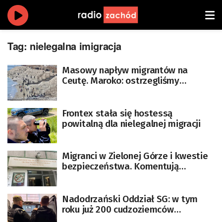
Tag:
nielegalna imigracja
Masowy napływ migrantów na
Ceutę. Maroko: ostrzegliśmy
Hiszpanię
Frontex stała się hostessą
powitalną dla nielegalnej migracji
Migranci w Zielonej Górze i kwestie
bezpieczeństwa. Komentują
zielonogórscy politycy
Nadodrzański Oddział SG: w tym
roku już 200 cudzoziemców
odesłanych do swoich krajów