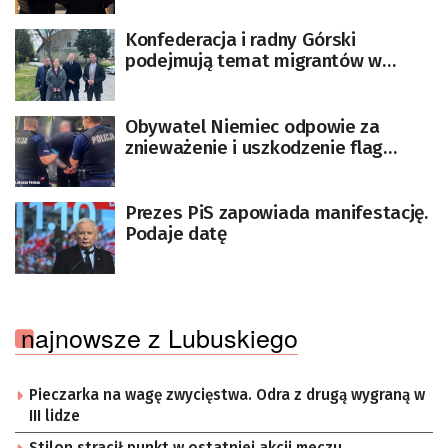
Konfederacja i radny Górski
podejmują temat migrantów w
Zielonej Górze
Obywatel Niemiec odpowie za
znieważenie i uszkodzenie flag
Polski
Prezes PiS zapowiada manifestację.
Podaje datę
najnowsze z Lubuskiego
Pieczarka na wagę zwycięstwa. Odra z drugą wygraną w
III lidze
Stilon stracił punkt w ostatniej akcji meczu