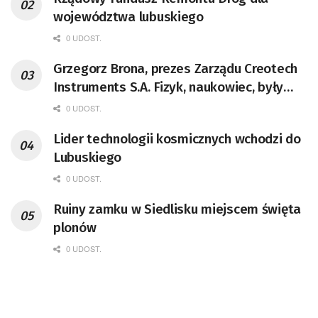
województwa lubuskiego
0 UDOST.
Grzegorz Brona, prezes Zarządu Creotech
Instruments S.A. Fizyk, naukowiec, były
pracownik CERN w Genewie,
0 UDOST.
przedsiębiorca i nauczyciel akademicki,
Lider technologii kosmicznych wchodzi do
doktor habilitowany nauk fizycznych,
Lubuskiego
koordynator Rady Sektorowej ds.
Kompetencji Przemysłu Lotniczo-
0 UDOST.
Kosmicznego oraz członek Komitetu
Ruiny zamku w Siedlisku miejscem święta
Badań Kosmicznych i Satelitarnych PAN.
plonów
0 UDOST.