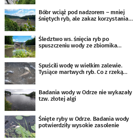
Bóbr wciąż pod nadzorem – mniej
śniętych ryb, ale zakaz korzystania z
rzeki obowiązuje
Śledztwo ws. śnięcia ryb po
spuszczeniu wody ze zbiornika
Pilchowice
Spuścili wodę w wielkim zalewie.
Tysiące martwych ryb. Co z rzeką
Bóbr?
Badania wody w Odrze nie wykazały
tzw. złotej algi
Śnięte ryby w Odrze. Badania wody
potwierdziły wysokie zasolenie