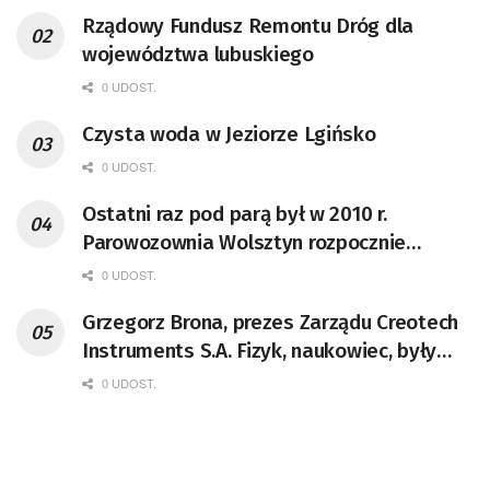
Rządowy Fundusz Remontu Dróg dla
województwa lubuskiego
0 UDOST.
Czysta woda w Jeziorze Lgińsko
0 UDOST.
Ostatni raz pod parą był w 2010 r.
Parowozownia Wolsztyn rozpocznie
remont unikatowego Tr5-65
0 UDOST.
Grzegorz Brona, prezes Zarządu Creotech
Instruments S.A. Fizyk, naukowiec, były
pracownik CERN w Genewie,
0 UDOST.
przedsiębiorca i nauczyciel akademicki,
doktor habilitowany nauk fizycznych,
koordynator Rady Sektorowej ds.