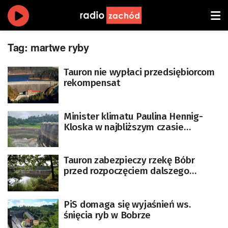
Tag:
martwe ryby
Tauron nie wypłaci przedsiębiorcom
rekompensat
Minister klimatu Paulina Hennig-
Kloska w najbliższym czasie
oczekuje na raport o sytuacji na
rzece Bóbr
Tauron zabezpieczy rzekę Bóbr
przed rozpoczęciem dalszego
remontu zapory Pilchowice
PiS domaga się wyjaśnień ws.
śnięcia ryb w Bobrze