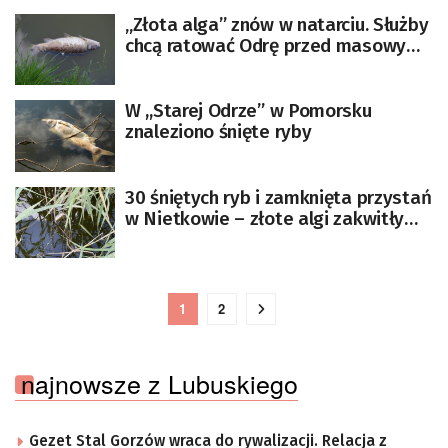
„Złota alga” znów w natarciu. Służby
chcą ratować Odrę przed masowym
śnięciem ryb
W ,,Starej Odrze” w Pomorsku
znaleziono śnięte ryby
30 śniętych ryb i zamknięta przystań
w Nietkowie – złote algi zakwitły
[ZDJĘCIA]
1
2
najnowsze z Lubuskiego
Gezet Stal Gorzów wraca do rywalizacji. Relacja z