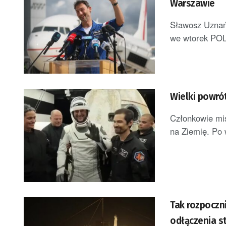
Warszawie
Sławosz Uznańs
we wtorek POLS
Wielki powró
Członkowie mis
na Ziemię. Po 
Tak rozpoczn
odłączenia s