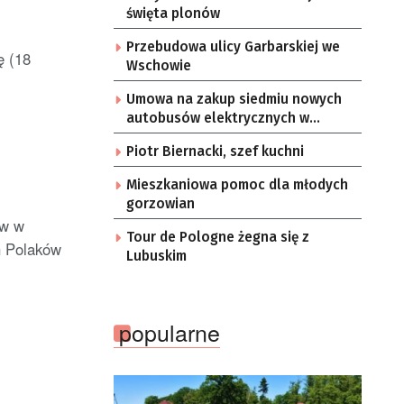
święta plonów
Przebudowa ulicy Garbarskiej we
ę (18
Wschowie
Umowa na zakup siedmiu nowych
autobusów elektrycznych w
Zielonej Górze
Piotr Biernacki, szef kuchni
Mieszkaniowa pomoc dla młodych
gorzowian
ów w
Tour de Pologne żegna się z
h Polaków
Lubuskim
popularne