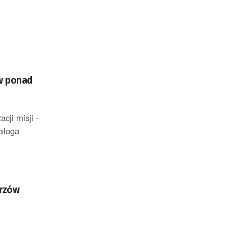
 w ponad
cji misji -
ałoga
rzów