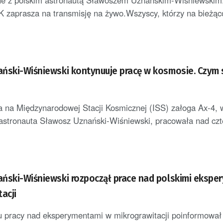
ine z polskim astronautą Sławoszem Uznańskim-Wiśniewskim
zaprasza na transmisję na żywo.Wszyscy, którzy na bieżąc
ński-Wiśniewski kontynuuje pracę w kosmosie. Czym 
 na Międzynarodowej Stacji Kosmicznej (ISS) załoga Ax-4, w
 astronauta Sławosz Uznański-Wiśniewski, pracowała nad cz
ński-Wiśniewski rozpoczął prace nad polskimi ekspe
acji
 pracy nad eksperymentami w mikrograwitacji poinformował 