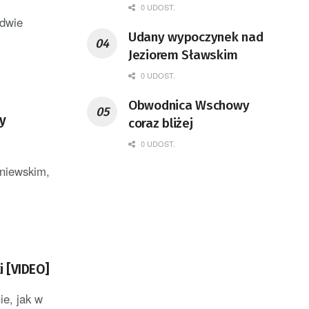
0 UDOST.
 dwie
Udany wypoczynek nad
Jeziorem Sławskim
0 UDOST.
Obwodnica Wschowy
ny
coraz bliżej
0 UDOST.
śniewskim,
i [VIDEO]
ie, jak w