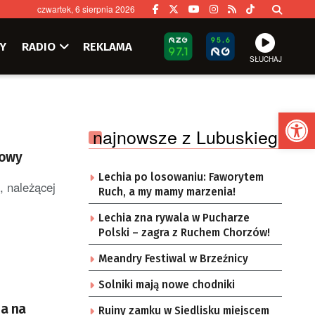
czwartek, 6 sierpnia 2026
Y
RADIO
REKLAMA
SŁUCHAJ
Ot
najnowsze z Lubuskiego
towy
Lechia po losowaniu: Faworytem
, należącej
Ruch, a my mamy marzenia!
Lechia zna rywala w Pucharze
Polski – zagra z Ruchem Chorzów!
Meandry Festiwal w Brzeźnicy
Solniki mają nowe chodniki
na na
Ruiny zamku w Siedlisku miejscem