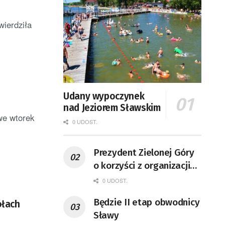
wierdziła
Udany wypoczynek
nad Jeziorem Sławskim
we wtorek
0 UDOST.
Prezydent Zielonej Góry
o korzyści z organizacji
mety Tour de Pologne
0 UDOST.
Będzie II etap obwodnicy
ółach
Sławy