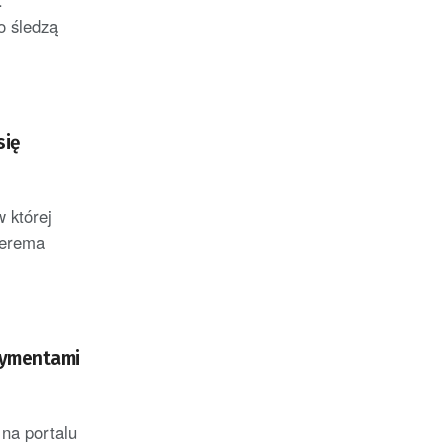
.
o śledzą
się
 której
terema
rymentami
na portalu