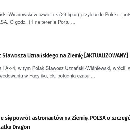
ki-Wiśniewski w czwartek (24 lipca) przyleci do Polski - pot
A. O godz. 11 na terenie Portu ...
t Sławosza Uznańskiego na Ziemię [AKTUALIZOWANY]
ji Ax-4, w tym Polak Sławosz Uznański-Wiśniewski, wrócili 
wodowaniu w Pacyfiku, ok. południa czasu ...
ie się powrót astronautów na Ziemię. POLSA o szczeg
tatku Dragon