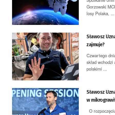
Spotkanie onl
Gorzowski MCK 
losy Polaka, ...
Sławosz Uzna
zajmuje?
Czwartego dnia
skład wchodzi
polskimi ...
Sławosz Uzna
w mikrograwit
O rozpoczęciu