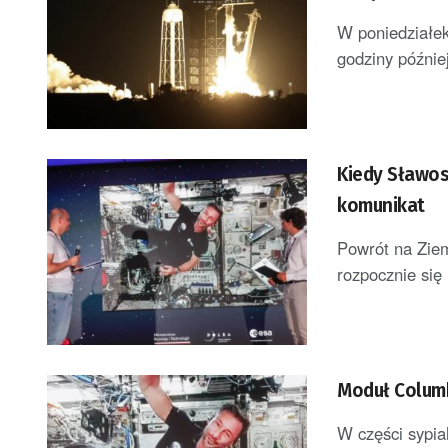
W poniedziałek
godziny później
Kiedy Sławos
komunikat
Powrót na Zie
rozpocznie się 
Moduł Columb
W części sypia