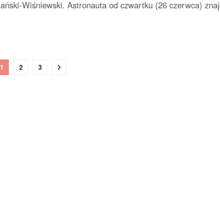
ński-Wiśniewski. Astronauta od czwartku (26 czerwca) znajd
1
2
3