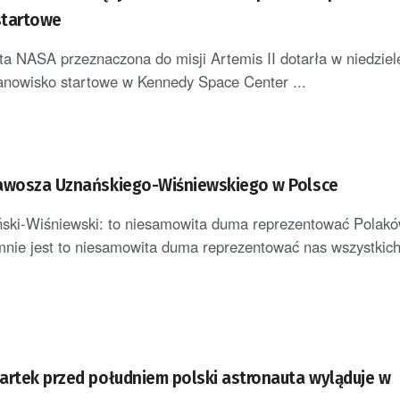
startowe
a NASA przeznaczona do misji Artemis II dotarła w niedziel
tanowisko startowe w Kennedy Space Center ...
awosza Uznańskiego-Wiśniewskiego w Polsce
ski-Wiśniewski: to niesamowita duma reprezentować Polak
mnie jest to niesamowita duma reprezentować nas wszystkic
artek przed południem polski astronauta wyląduje w