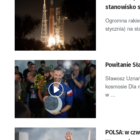
stanowisko 
Ogromna rakiet
stycznia) na s
Powitanie Sł
Sławosz Uznań
kosmosie Dla 
w ...
POLSA: w czw