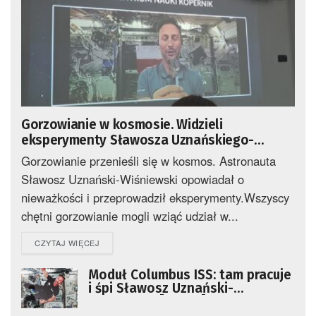
Gorzowianie w kosmosie. Widzieli
eksperymenty Sławosza Uznańskiego-
Wiśniewskiego
Gorzowianie przenieśli się w kosmos. Astronauta
Sławosz Uznański-Wiśniewski opowiadał o
nieważkości i przeprowadził eksperymenty.Wszyscy
chętni gorzowianie mogli wziąć udział w...
DETAILS
CZYTAJ WIĘCEJ
Moduł Columbus ISS: tam pracuje
i śpi Sławosz Uznański-
Wiśniewski [VIDEO]