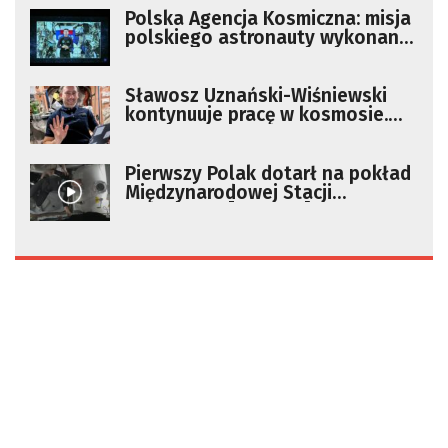
Polska Agencja Kosmiczna: misja
polskiego astronauty wykonana
w ponad 50 procent
Sławosz Uznański-Wiśniewski
kontynuuje pracę w kosmosie.
Czym się zajmuje?
Pierwszy Polak dotarł na pokład
Międzynarodowej Stacji
Kosmicznej [RELACJA]