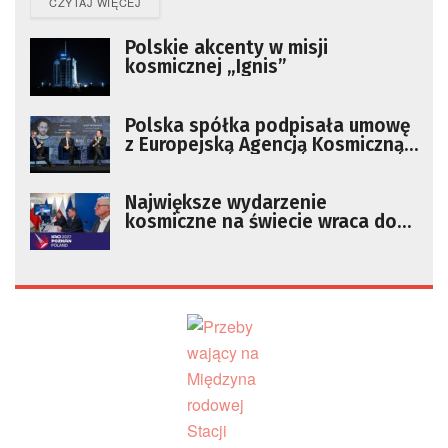
DETAILS
CZYTAJ WIĘCEJ
Polskie akcenty w misji
kosmicznej „Ignis”
Polska spółka podpisała umowę
z Europejską Agencją Kosmiczną.
Chodzi o projekt Camila
Największe wydarzenie
kosmiczne na świecie wraca do
Polski po 60. latach