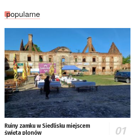
Kosmicznego oraz członek Komitetu Badań
Kosmicznych i Satelitarnych PAN.
popularne
Ruiny zamku w Siedlisku miejscem
święta plonów