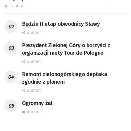
0 UDOST.
Będzie II etap obwodnicy Sławy
0 UDOST.
Prezydent Zielonej Góry o korzyści z
organizacji mety Tour de Pologne
0 UDOST.
Remont zielonogórskiego deptaka
zgodnie z planem
0 UDOST.
Ogromny żal
0 UDOST.