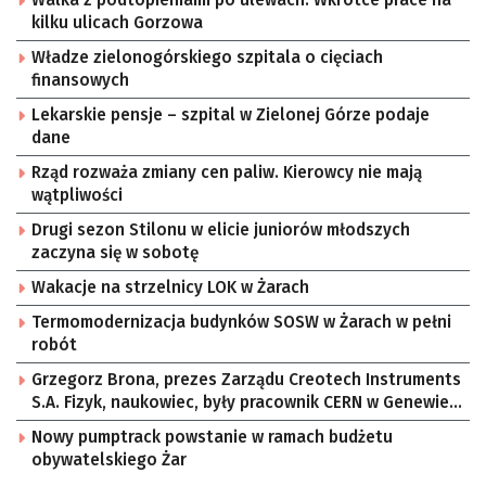
kilku ulicach Gorzowa
Władze zielonogórskiego szpitala o cięciach
finansowych
Lekarskie pensje – szpital w Zielonej Górze podaje
dane
Rząd rozważa zmiany cen paliw. Kierowcy nie mają
wątpliwości
Drugi sezon Stilonu w elicie juniorów młodszych
zaczyna się w sobotę
Wakacje na strzelnicy LOK w Żarach
Termomodernizacja budynków SOSW w Żarach w pełni
robót
Grzegorz Brona, prezes Zarządu Creotech Instruments
S.A. Fizyk, naukowiec, były pracownik CERN w Genewie,
przedsiębiorca i nauczyciel akademicki, doktor
Nowy pumptrack powstanie w ramach budżetu
habilitowany nauk fizycznych, koordynator Rady
obywatelskiego Żar
Sektorowej ds. Kompetencji Przemysłu Lotniczo-