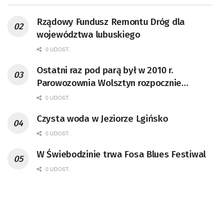
Rządowy Fundusz Remontu Dróg dla
województwa lubuskiego
0 UDOST.
Ostatni raz pod parą był w 2010 r.
Parowozownia Wolsztyn rozpocznie
remont unikatowego Tr5-65
0 UDOST.
Czysta woda w Jeziorze Lgińsko
0 UDOST.
W Świebodzinie trwa Fosa Blues Festiwal
0 UDOST.