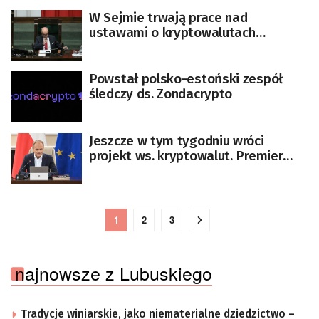
W Sejmie trwają prace nad
ustawami o kryptowalutach
[AKTUALIZACJA]
Powstał polsko-estoński zespół
śledczy ds. Zondacrypto
Jeszcze w tym tygodniu wróci
projekt ws. kryptowalut. Premier
zapowiada
1
2
3
najnowsze z Lubuskiego
Tradycje winiarskie, jako niematerialne dziedzictwo –