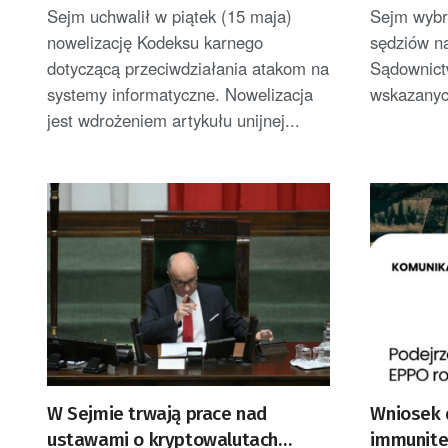
przeciwdziałaniu atakom na
Sejm uchwalił w piątek (15 maja)
Sejm wybr
systemy informatyczne
nowelizację Kodeksu karnego
sędziów n
dotyczącą przeciwdziałania atakom na
Sądownict
systemy informatyczne. Nowelizacja
wskazanych
jest wdrożeniem artykułu unijnej...
W Sejmie trwają prace nad
Wniosek 
ustawami o kryptowalutach
immunite