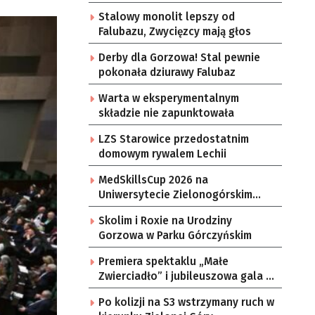
Stalowy monolit lepszy od
Falubazu, Zwycięzcy mają głos
Derby dla Gorzowa! Stal pewnie
pokonała dziurawy Falubaz
Warta w eksperymentalnym
składzie nie zapunktowała
LZS Starowice przedostatnim
domowym rywalem Lechii
MedSkillsCup 2026 na
Uniwersytecie Zielonogórskim
[GALERIA ZDJĘĆ]
Skolim i Roxie na Urodziny
Gorzowa w Parku Górczyńskim
Premiera spektaklu „Małe
Zwierciadło” i jubileuszowa gala w
gorzowskim teatrze
Po kolizji na S3 wstrzymany ruch w