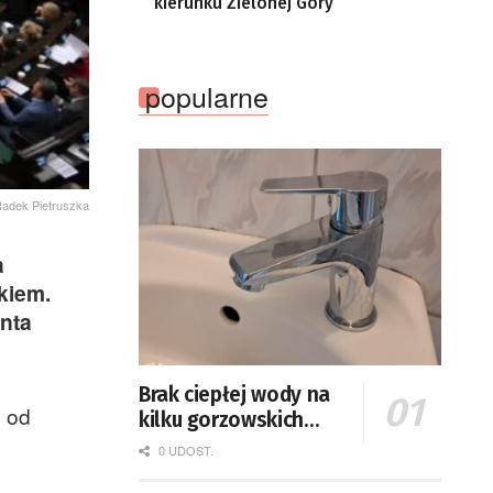
kierunku Zielonej Góry
popularne
Radek Pietruszka
a
kiem.
nta
Brak ciepłej wody na
ę od
kilku gorzowskich
osiedlach
0 UDOST.