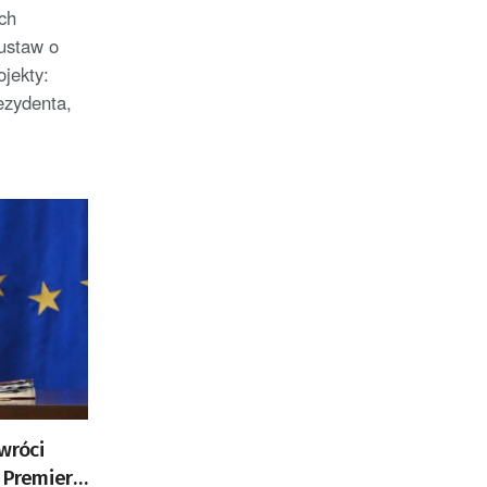
ch
 ustaw o
jekty:
ezydenta,
wróci
 Premier