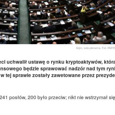
Sejm, sala plenarna. Fot. PAP/
zeci uchwalił ustawę o rynku kryptoaktywów, któr
nansowego będzie sprawować nadzór nad tym ryn
w tej sprawie zostały zawetowane przez prezyde
1 posłów, 200 było przeciw; nikt nie wstrzymał si