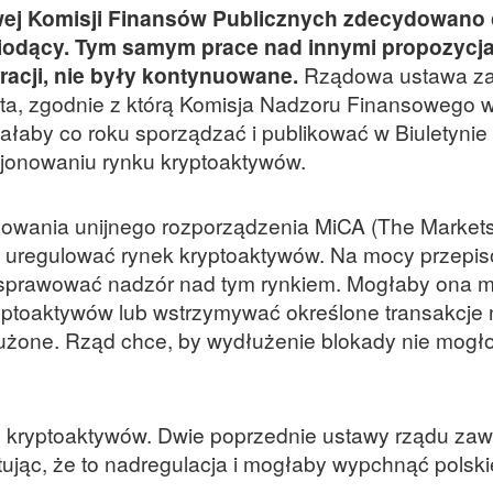
wej Komisji Finansów Publicznych zdecydowano 
iodący. Tym samym prace nad innymi propozycjam
racji, nie były kontynuowane.
Rządowa ustawa za
nta, zgodnie z którą Komisja Nadzoru Finansowego 
ałaby co roku sporządzać i publikować w Biuletynie
kcjonowaniu rynku kryptoaktywów.
sowania unijnego rozporządzenia MiCA (The Markets
ma uregulować rynek kryptoaktywów. Na mocy przepi
prawować nadzór nad tym rynkiem. Mogłaby ona m.
yptoaktywów lub wstrzymywać określone transakcje 
łużone. Rząd chce, by wydłużenie blokady nie mogł
ku kryptoaktywów. Dwie poprzednie ustawy rządu za
ując, że to nadregulacja i mogłaby wypchnąć polskie