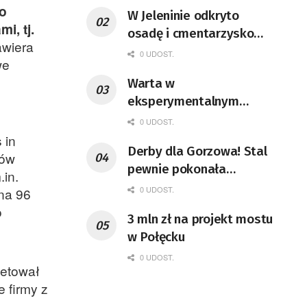
o
W Jeleninie odkryto
i, tj.
osadę i cmentarzysko
wiera
sprzed 2,5 tysiąca lat
0 UDOST.
we
Warta w
eksperymentalnym
składzie nie
0 UDOST.
zapunktowała
 in
Derby dla Gorzowa! Stal
sów
pewnie pokonała
in.
dziurawy Falubaz
0 UDOST.
na 96
o
3 mln zł na projekt mostu
w Połęcku
0 UDOST.
wetował
 firmy z