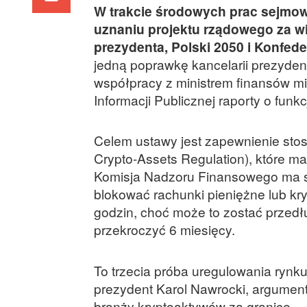
W trakcie środowych prac sejmo
uznaniu projektu rządowego za w
prezydenta, Polski 2050 i Konfede
jedną poprawkę kancelarii prezyde
współpracy z ministrem finansów mi
Informacji Publicznej raporty o fun
Celem ustawy jest zapewnienie sto
Crypto-Assets Regulation), które 
Komisja Nadzoru Finansowego ma s
blokować rachunki pieniężne lub kr
godzin, choć może to zostać przed
przekroczyć 6 miesięcy.
To trzecia próba uregulowania ryn
prezydent Karol Nawrocki, argument
branży kryptoaktywów za granicę.