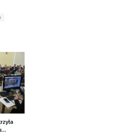
U
rzyła
u