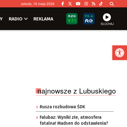
sobota, 16 maja 2026
Y
RADIO
REKLAMA
SŁUCHAJ
Ot
najnowsze z Lubuskiego
Rusza rozbudowa ŚDK
Falubaz: Wyniki złe, atmosfera
fatalna! Madsen do odstawienia?