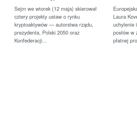
[AKTUALIZACJA]
korupcji
Sejm we wtorek (12 maja) skierował
Europejsk
cztery projekty ustaw o rynku
Laura Kov
kryptoaktywów — autorstwa rządu,
uchylenie
prezydenta, Polski 2050 oraz
posłów w 
Konfederacji...
płatnej pro