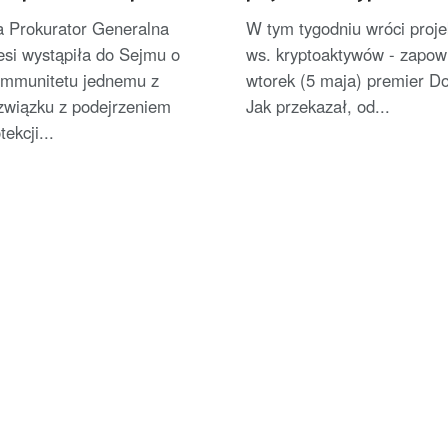
zapowiada
a Prokurator Generalna
W tym tygodniu wróci proje
esi wystąpiła do Sejmu o
ws. kryptoaktywów - zapow
 immunitetu jednemu z
wtorek (5 maja) premier Do
związku z podejrzeniem
Jak przekazał, od...
tekcji...