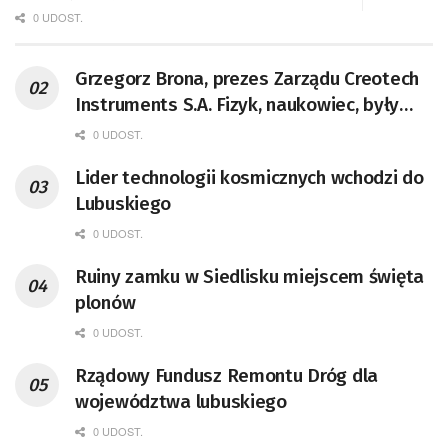
0 UDOST.
Grzegorz Brona, prezes Zarządu Creotech
Instruments S.A. Fizyk, naukowiec, były
pracownik CERN w Genewie,
0 UDOST.
przedsiębiorca i nauczyciel akademicki,
Lider technologii kosmicznych wchodzi do
doktor habilitowany nauk fizycznych,
Lubuskiego
koordynator Rady Sektorowej ds.
Kompetencji Przemysłu Lotniczo-
0 UDOST.
Kosmicznego oraz członek Komitetu
Ruiny zamku w Siedlisku miejscem święta
Badań Kosmicznych i Satelitarnych PAN.
plonów
0 UDOST.
Rządowy Fundusz Remontu Dróg dla
województwa lubuskiego
0 UDOST.