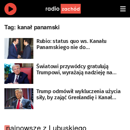
Tag:
kanał panamski
Rubio: status quo ws. Kanału
Panamskiego nie do
zaakceptowania
Światowi przywódcy gratulują
Trumpowi, wyrażają nadzieję na
bliską współpracę z USA
Trump odmówił wykluczenia użycia
siły, by zająć Grenlandię i Kanał
Panamski. „Być może będziemy
musieli coś zrobić”
najnowsze z Lubuskiego