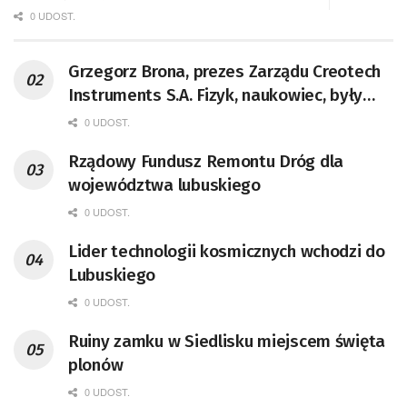
0 UDOST.
Grzegorz Brona, prezes Zarządu Creotech
Instruments S.A. Fizyk, naukowiec, były
pracownik CERN w Genewie,
0 UDOST.
przedsiębiorca i nauczyciel akademicki,
Rządowy Fundusz Remontu Dróg dla
doktor habilitowany nauk fizycznych,
województwa lubuskiego
koordynator Rady Sektorowej ds.
Kompetencji Przemysłu Lotniczo-
0 UDOST.
Kosmicznego oraz członek Komitetu
Lider technologii kosmicznych wchodzi do
Badań Kosmicznych i Satelitarnych PAN.
Lubuskiego
0 UDOST.
Ruiny zamku w Siedlisku miejscem święta
plonów
0 UDOST.