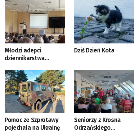
parku
Młodzi adepci
Dziś Dzień Kota
dziennikarstwa
poznają warsztat
Pomoc ze Szprotawy
Seniorzy z Krosna
pojechała na Ukrainę
Odrzańskiego
świętowali