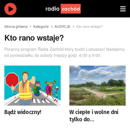
Strona główna
Kategorie
AUDYCJE
Kto rano wstaje?
Kto rano wstaje?
Poranny program Radia Zachód który budzi Lubuszan! Nadajemy
od poniedziałku do soboty między godz. 6:00 a 9:00.
Bądź widoczny!
W ciepłe i wolne dni
tylko do
świebodzińskiego