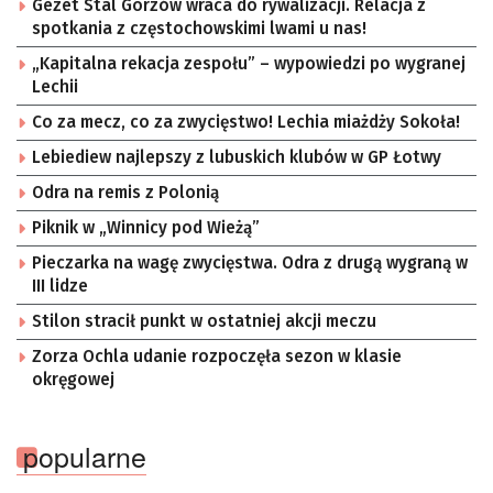
Gezet Stal Gorzów wraca do rywalizacji. Relacja z
spotkania z częstochowskimi lwami u nas!
„Kapitalna rekacja zespołu” – wypowiedzi po wygranej
Lechii
Co za mecz, co za zwycięstwo! Lechia miażdży Sokoła!
Lebiediew najlepszy z lubuskich klubów w GP Łotwy
Odra na remis z Polonią
Piknik w „Winnicy pod Wieżą”
Pieczarka na wagę zwycięstwa. Odra z drugą wygraną w
III lidze
Stilon stracił punkt w ostatniej akcji meczu
Zorza Ochla udanie rozpoczęła sezon w klasie
okręgowej
popularne