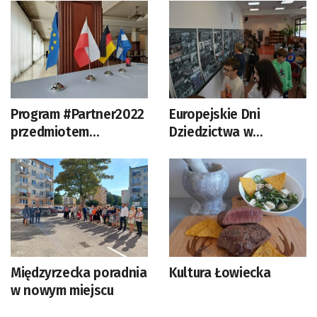
Program #Partner2022
Europejskie Dni
przedmiotem
Dziedzictwa w
warsztatów w
Sulechowie
Kosarzynie
Międzyrzecka poradnia
Kultura Łowiecka
w nowym miejscu