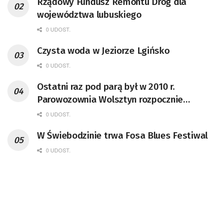
Rządowy Fundusz Remontu Dróg dla
województwa lubuskiego
0 UDOST.
Czysta woda w Jeziorze Lgińsko
0 UDOST.
Ostatni raz pod parą był w 2010 r.
Parowozownia Wolsztyn rozpocznie
remont unikatowego Tr5-65
0 UDOST.
W Świebodzinie trwa Fosa Blues Festiwal
0 UDOST.