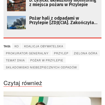
D. Lesicki: ukradziony monitoring
z miejsca pożaru w Przylepie
Pożar hali z odpadami w
Przylepie [ZDJĘCIA]. Zakończyła
się akcja gaśnicza!
TAGI:
KO
KOALICJA OBYWATELSKA
PROKURATOR GENERALNY
PRZYLEP
ZIELONA GÓRA
TEMAT DNIA
POŻAR W PRZYLEPIE
SKŁADOWISKO NIEBEZPIECZNYCH ODPADÓW
Czytaj również