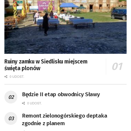
Ruiny zamku w Siedlisku miejscem
święta plonów
0 UDOST.
Będzie II etap obwodnicy Sławy
0 UDOST.
Remont zielonogórskiego deptaka
zgodnie z planem