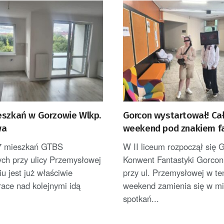
eszkań w Gorzowie Wlkp.
Gorcon wystartował! Ca
wa
weekend pod znakiem fa
gier i popkultury
7 mieszkań GTBS
W II liceum rozpoczął się 
ych przy ulicy Przemysłowej
Konwent Fantastyki Gorcon
u jest już właściwie
przy ul. Przemysłowej w te
ace nad kolejnymi idą
weekend zamienia się w mi
spotkań...