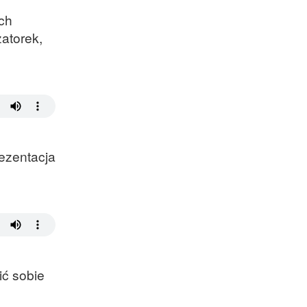
ych
atorek,
ezentacja
ić sobie