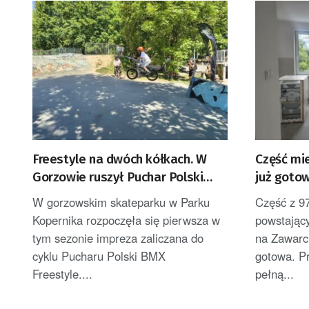
Freestyle na dwóch kółkach. W
Część mi
Gorzowie ruszył Puchar Polski
już goto
BMX
W gorzowskim skateparku w Parku
Część z 9
Kopernika rozpoczęła się pierwsza w
powstając
tym sezonie impreza zaliczana do
na Zawarci
cyklu Pucharu Polski BMX
gotowa. Pr
Freestyle....
pełną...