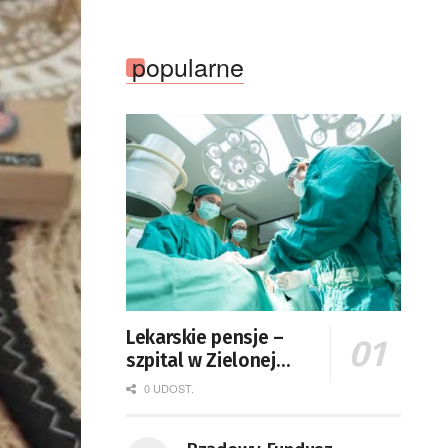
popularne
Lekarskie pensje –
szpital w Zielonej
Górze podaje dane
0 UDOST.