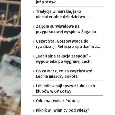
już gotowa
Tradycje winiarskie, jako
niematerialne dziedzictwo –
konsultacje i projekt
Zajęcia surwiwalowe na
przypałacowej wyspie w Żaganiu
Gezet Stal Gorzów wraca do
rywalizacji. Relacja z spotkania z
częstochowskimi lwami u nas!
„Kapitalna rekacja zespołu” –
wypowiedzi po wygranej Lechii
Co za mecz, co za zwycięstwo!
Lechia miażdży Sokoła!
Lebiediew najlepszy z lubuskich
klubów w GP Łotwy
Odra na remis z Polonią
Piknik w „Winnicy pod Wieżą”