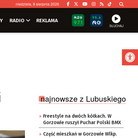
niedziela, 9 sierpnia 2026
Y
RADIO
REKLAMA
SŁUCHAJ
Ot
i
najnowsze z Lubuskiego
Freestyle na dwóch kółkach. W
Gorzowie ruszył Puchar Polski BMX
Część mieszkań w Gorzowie Wlkp.