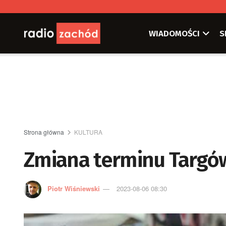
WIADOMOŚCI
S
Strona główna
KULTURA
Zmiana terminu Targó
Piotr Wiśniewski
2023-08-06 08:30