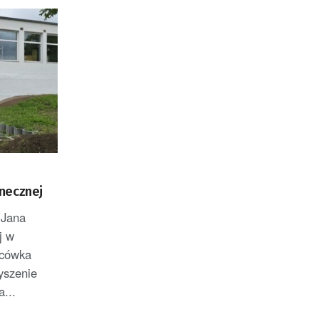
necznej
 Jana
j w
acówka
yszenie
...