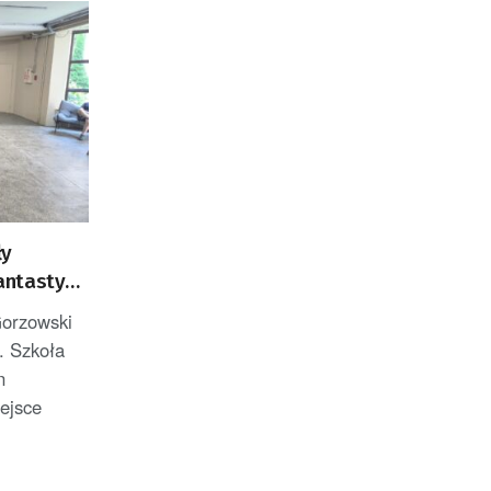
ły
ntastyki,
Gorzowski
. Szkoła
n
ejsce