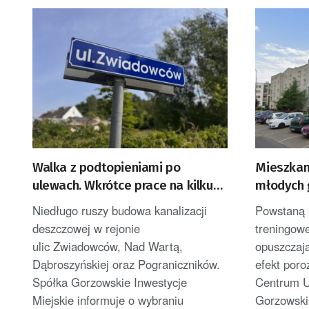
Walka z podtopieniami po
Mieszkan
ulewach. Wkrótce prace na kilku
młodych 
ulicach Gorzowa
Niedługo ruszy budowa kanalizacji
Powstaną 
deszczowej w rejonie
treningowe
ulic Zwiadowców, Nad Wartą,
opuszczaj
Dąbroszyńskiej oraz Pograniczników.
efekt por
Spółka Gorzowskie Inwestycje
Centrum U
Miejskie informuje o wybraniu
Gorzowski