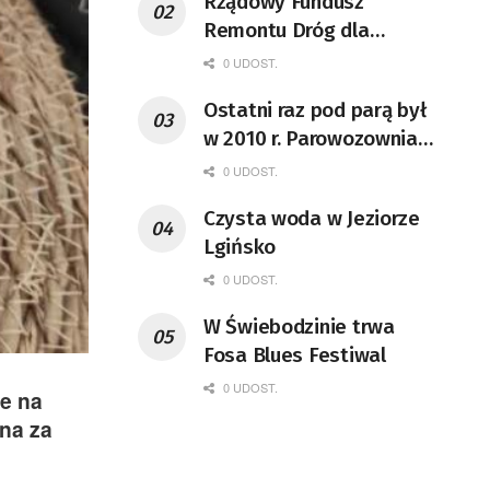
Rządowy Fundusz
Remontu Dróg dla
województwa lubuskiego
0 UDOST.
Ostatni raz pod parą był
w 2010 r. Parowozownia
Wolsztyn rozpocznie
0 UDOST.
remont unikatowego Tr5-
Czysta woda w Jeziorze
65
Lgińsko
0 UDOST.
W Świebodzinie trwa
Fosa Blues Festiwal
0 UDOST.
e na
na za