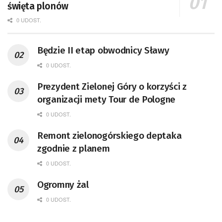
święta plonów
0 UDOST.
Będzie II etap obwodnicy Sławy
0 UDOST.
Prezydent Zielonej Góry o korzyści z
organizacji mety Tour de Pologne
0 UDOST.
Remont zielonogórskiego deptaka
zgodnie z planem
0 UDOST.
Ogromny żal
0 UDOST.