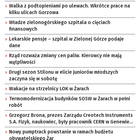
Walka z podtopieniami po ulewach. Wkrótce prace na
kilku ulicach Gorzowa
Władze zielonogórskiego szpitala o cięciach
finansowych
Lekarskie pensje – szpital w Zielonej Górze podaje
dane
Rząd rozważa zmiany cen paliw. Kierowcy nie mają
wątpliwości
Drugi sezon Stilonu w elicie juniorów młodszych
zaczyna się w sobotę
Wakacje na strzelnicy LOK w Żarach
Termomodernizacja budynków SOSW w Żarach w pełni
robót
Grzegorz Brona, prezes Zarządu Creotech Instruments
S.A. Fizyk, naukowiec, były pracownik CERN w Genewie,
przedsiębiorca i nauczyciel akademicki, doktor
Nowy pumptrack powstanie w ramach budżetu
habilitowany nauk fizycznych, koordynator Rady
obywatelskiego Żar