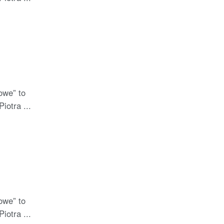
owe” to
iotra ...
owe” to
iotra ...