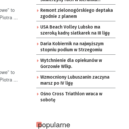
Gorzowa Wlkp. jednym pasem
owe” to
Remont zielonogórskiego deptaka
iotra ...
zgodnie z planem
USA Beach Volley Lubsko ma
szeroką kadrę siatkarek na III ligę
Daria Kobiernik na najwyższym
stopniu podium w Strzegomiu
Wytchnienie dla opiekunów w
Gorzowie Wlkp.
owe” to
Wzmocniony Lubuszanin zaczyna
iotra ...
marsz po IV ligę
Ośno Cross Triathlon wraca w
sobotę
popularne