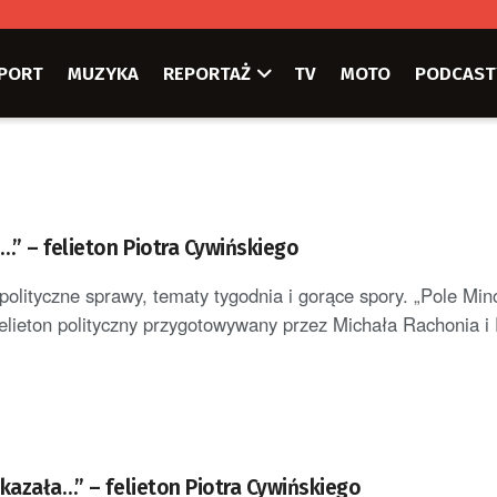
PORT
MUZYKA
REPORTAŻ
TV
MOTO
PODCAST
…” – felieton Piotra Cywińskiego
polityczne sprawy, tematy tygodnia i gorące spory. „Pole Min
elieton polityczny przygotowywany przez Michała Rachonia i P
okazała…” – felieton Piotra Cywińskiego