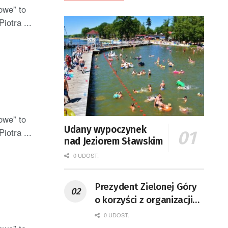
owe” to
iotra ...
owe” to
Udany wypoczynek
iotra ...
nad Jeziorem Sławskim
0 UDOST.
Prezydent Zielonej Góry
o korzyści z organizacji
mety Tour de Pologne
0 UDOST.