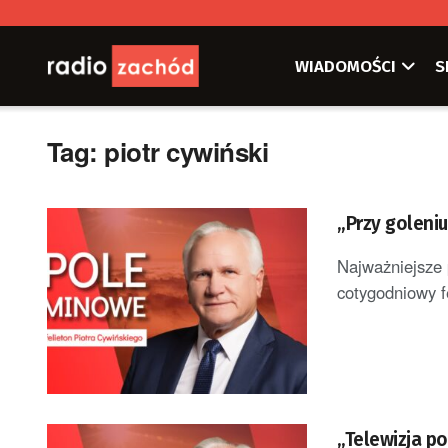
WIADOMOŚCI
S
Tag:
piotr cywiński
„Przy goleniu
Najważniejsze 
cotygodniowy f
„Telewizja p