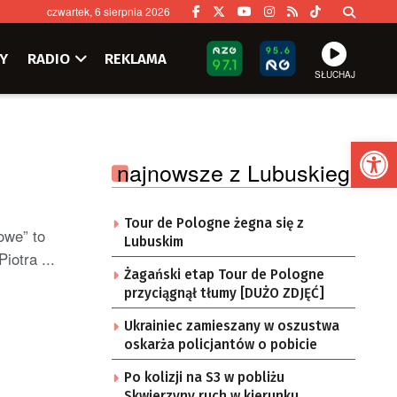
czwartek, 6 sierpnia 2026
Y
RADIO
REKLAMA
SŁUCHAJ
Ot
najnowsze z Lubuskiego
Tour de Pologne żegna się z
owe” to
Lubuskim
iotra ...
Żagański etap Tour de Pologne
przyciągnął tłumy [DUŻO ZDJĘĆ]
Ukrainiec zamieszany w oszustwa
oskarża policjantów o pobicie
Po kolizji na S3 w pobliżu
Skwierzyny ruch w kierunku