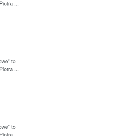
iotra ...
owe” to
iotra ...
owe” to
iotra ...