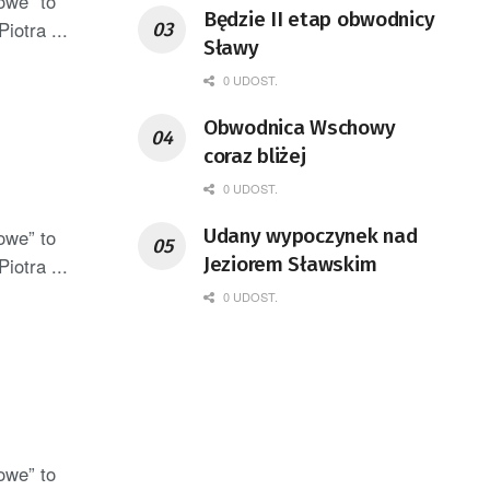
owe” to
Będzie II etap obwodnicy
iotra ...
Sławy
0 UDOST.
Obwodnica Wschowy
coraz bliżej
0 UDOST.
Udany wypoczynek nad
owe” to
Jeziorem Sławskim
iotra ...
0 UDOST.
owe” to