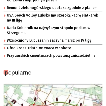
Gorzowa Wlkp. jednym pasem
Remont zielonogórskiego deptaka zgodnie z planem
USA Beach Volley Lubsko ma szeroką kadrę siatkarek
na III ligę
Daria Kobiernik na najwyższym stopniu podium w
Strzegomiu
Wzmocniony Lubuszanin zaczyna marsz po IV ligę
Ośno Cross Triathlon wraca w sobotę
Przy żarskich cmentarzach powstaną zniczodzielnie
popularne