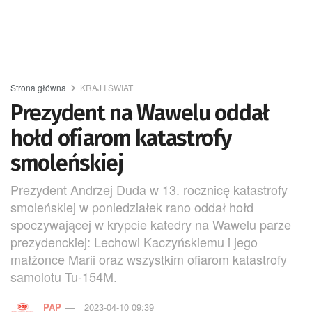
Strona główna
KRAJ I ŚWIAT
Prezydent na Wawelu oddał
hołd ofiarom katastrofy
smoleńskiej
Prezydent Andrzej Duda w 13. rocznicę katastrofy
smoleńskiej w poniedziałek rano oddał hołd
spoczywającej w krypcie katedry na Wawelu parze
prezydenckiej: Lechowi Kaczyńskiemu i jego
małżonce Marii oraz wszystkim ofiarom katastrofy
samolotu Tu-154M.
PAP
2023-04-10 09:39