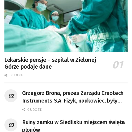
Lekarskie pensje – szpital w Zielonej
Górze podaje dane
0 UDOST.
Grzegorz Brona, prezes Zarządu Creotech
Instruments S.A. Fizyk, naukowiec, były
pracownik CERN w Genewie,
0 UDOST.
przedsiębiorca i nauczyciel akademicki,
Ruiny zamku w Siedlisku miejscem święta
doktor habilitowany nauk fizycznych,
plonów
koordynator Rady Sektorowej ds.