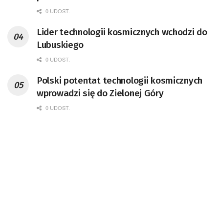
Kompetencji Przemysłu Lotniczo-
0 UDOST.
Kosmicznego oraz członek Komitetu
Lider technologii kosmicznych wchodzi do
Badań Kosmicznych i Satelitarnych PAN.
Lubuskiego
0 UDOST.
Polski potentat technologii kosmicznych
wprowadzi się do Zielonej Góry
0 UDOST.