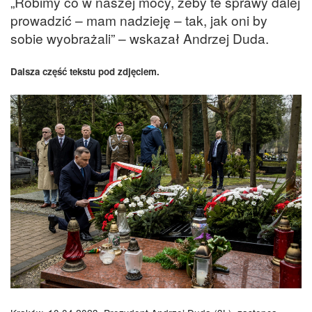
„Robimy co w naszej mocy, żeby te sprawy dalej
prowadzić – mam nadzieję – tak, jak oni by
sobie wyobrażali” – wskazał Andrzej Duda.
Dalsza część tekstu pod zdjęciem.