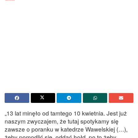
„13 lat minęło od tamtego 10 kwietnia. Jest już
naszym zwyczajem, że tutaj spotykamy się
zawsze o poranku w katedrze Wawelskiej (…),
żeby pomodlić się, oddać hołd, po to żeby