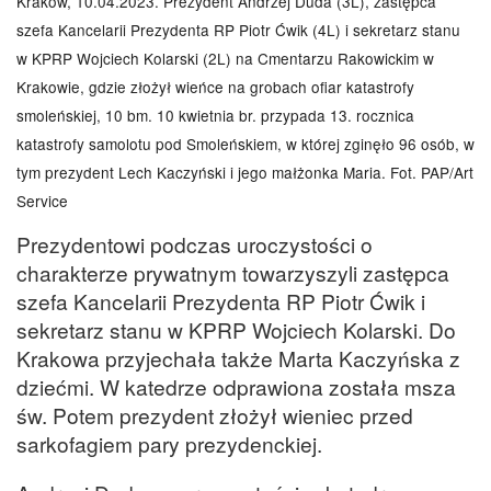
Kraków, 10.04.2023. Prezydent Andrzej Duda (3L), zastępca
szefa Kancelarii Prezydenta RP Piotr Ćwik (4L) i sekretarz stanu
w KPRP Wojciech Kolarski (2L) na Cmentarzu Rakowickim w
Krakowie, gdzie złożył wieńce na grobach ofiar katastrofy
smoleńskiej, 10 bm. 10 kwietnia br. przypada 13. rocznica
katastrofy samolotu pod Smoleńskiem, w której zginęło 96 osób, w
tym prezydent Lech Kaczyński i jego małżonka Maria. Fot. PAP/Art
Service
Prezydentowi podczas uroczystości o
charakterze prywatnym towarzyszyli zastępca
szefa Kancelarii Prezydenta RP Piotr Ćwik i
sekretarz stanu w KPRP Wojciech Kolarski. Do
Krakowa przyjechała także Marta Kaczyńska z
dziećmi. W katedrze odprawiona została msza
św. Potem prezydent złożył wieniec przed
sarkofagiem pary prezydenckiej.