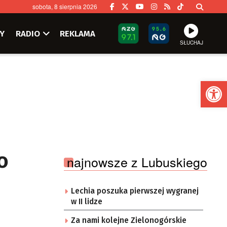
sobota, 8 sierpnia 2026
Y
RADIO
REKLAMA
SŁUCHAJ
Ot
o
najnowsze z Lubuskiego
Lechia poszuka pierwszej wygranej
w II lidze
Za nami kolejne Zielonogórskie