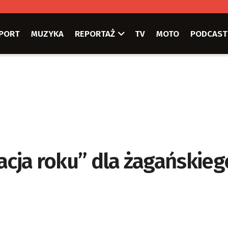
PORT
MUZYKA
REPORTAŻ
TV
MOTO
PODCAST
acja roku” dla żagańskieg