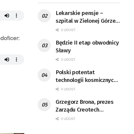
Lekarskie pensje –
szpital w Zielonej Górze
podaje dane
0 UDOST.
doficer:
Będzie II etap obwodnicy
Sławy
0 UDOST.
Polski potentat
technologii kosmicznych
wprowadzi się do Zielonej
0 UDOST.
Góry
Grzegorz Brona, prezes
Zarządu Creotech
Instruments S.A. Fizyk,
0 UDOST.
naukowiec, były
pracownik CERN w