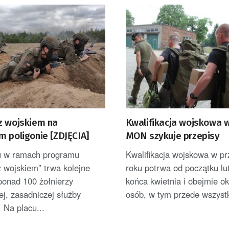
z wojskiem na
Kwalifikacja wojskowa w
m poligonie [ZDJĘCIA]
MON szykuje przepisy
 w ramach programu
Kwalifikacja wojskowa w p
 wojskiem” trwa kolejne
roku potrwa od początku lu
ponad 100 żołnierzy
końca kwietnia i obejmie ok
j, zasadniczej służby
osób, w tym przede wszystk
 Na placu...