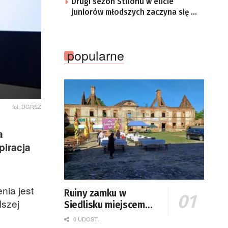
Drugi sezon Stilonu w elicie
juniorów młodszych zaczyna się w
sobotę
popularne
fot. DGRSZ
a
piracja
nia jest
Ruiny zamku w
lszej
Siedlisku miejscem
święta plonów
0 UDOST.