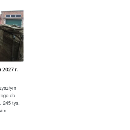
 2027 r.
rzyszłym
tego do
. 245 tys.
im...