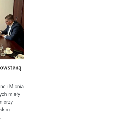
Genewie, przedsiębiorca i
nauczyciel akademicki,
doktor habilitowany nauk
fizycznych, koordynator
Rady Sektorowej ds.
Kompetencji Przemysłu
Lotniczo-Kosmicznego
oraz członek Komitetu
powstaną
Badań Kosmicznych i
Satelitarnych PAN.
ncji Mienia
ych miały
nierzy
ńskim
.