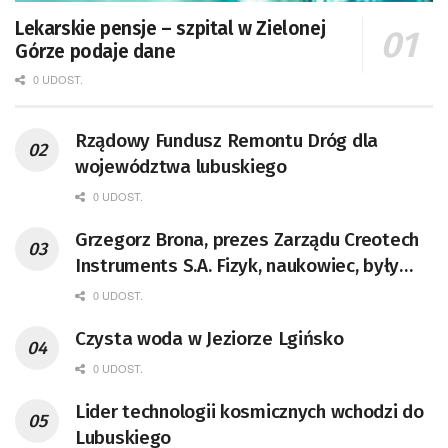
Lekarskie pensje – szpital w Zielonej
Górze podaje dane
0 UDOST.
Rządowy Fundusz Remontu Dróg dla
województwa lubuskiego
0 UDOST.
Grzegorz Brona, prezes Zarządu Creotech
Instruments S.A. Fizyk, naukowiec, były
pracownik CERN w Genewie,
0 UDOST.
przedsiębiorca i nauczyciel akademicki,
Czysta woda w Jeziorze Lgińsko
doktor habilitowany nauk fizycznych,
koordynator Rady Sektorowej ds.
0 UDOST.
Kompetencji Przemysłu Lotniczo-
Lider technologii kosmicznych wchodzi do
Kosmicznego oraz członek Komitetu
Lubuskiego
Badań Kosmicznych i Satelitarnych PAN.