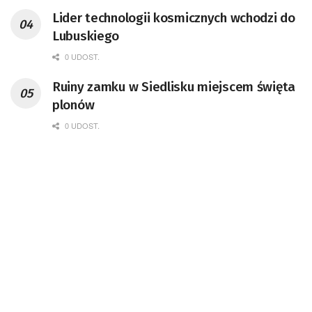
przedsiębiorca i nauczyciel akademicki,
Lider technologii kosmicznych wchodzi do
doktor habilitowany nauk fizycznych,
Lubuskiego
koordynator Rady Sektorowej ds.
Kompetencji Przemysłu Lotniczo-
0 UDOST.
Kosmicznego oraz członek Komitetu
Ruiny zamku w Siedlisku miejscem święta
Badań Kosmicznych i Satelitarnych PAN.
plonów
0 UDOST.