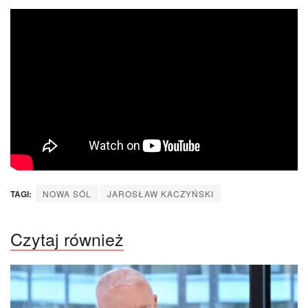
TAGI:
NOWA SÓL
JAROSŁAW KACZYŃSKI
Czytaj również