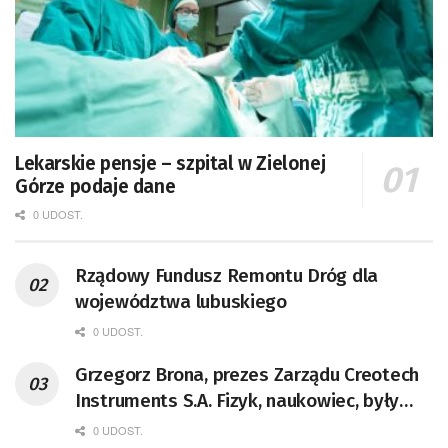
Lekarskie pensje – szpital w Zielonej
Górze podaje dane
0 UDOST.
Rządowy Fundusz Remontu Dróg dla
województwa lubuskiego
0 UDOST.
Grzegorz Brona, prezes Zarządu Creotech
Instruments S.A. Fizyk, naukowiec, były
pracownik CERN w Genewie,
0 UDOST.