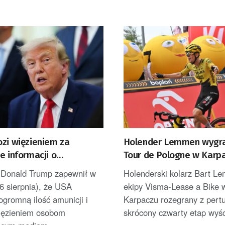
ozi więzieniem za
Holender Lemmen wygra
e informacji o
Tour de Pologne w Karpa
onych zapasach amunicji
został liderem [AKTUALI
 Donald Trump zapewnił w
Holenderski kolarz Bart L
6 sierpnia), że USA
ekipy Visma-Lease a Bike 
ogromną ilość amunicji i
Karpaczu rozegrany z pertu
więzieniem osobom
skrócony czwarty etap wyśc