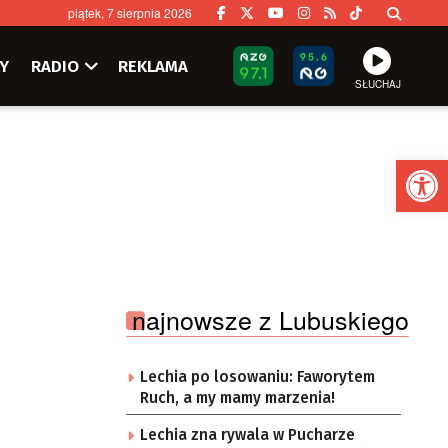
piątek, 7 sierpnia 2026
Y
RADIO
REKLAMA
SŁUCHAJ
Ot
najnowsze z Lubuskiego
Lechia po losowaniu: Faworytem
Ruch, a my mamy marzenia!
Lechia zna rywala w Pucharze