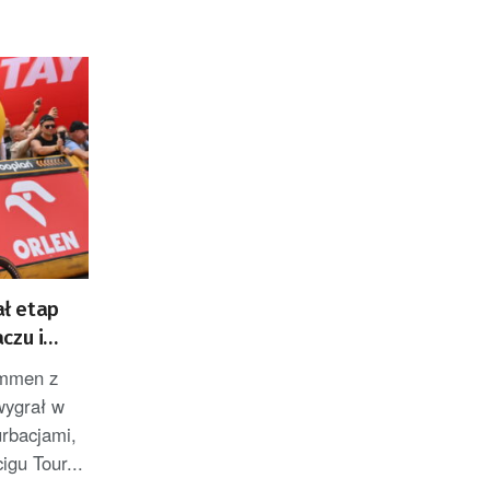
ł etap
czu i
ZACJA]
emmen z
wygrał w
rbacjami,
igu Tour...