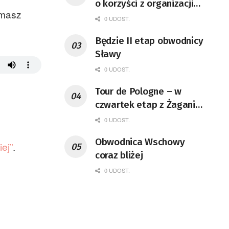
o korzyści z organizacji
omasz
mety Tour de Pologne
0 UDOST.
Będzie II etap obwodnicy
Sławy
0 UDOST.
Tour de Pologne – w
czwartek etap z Żagania
do Karpacza
0 UDOST.
Obwodnica Wschowy
ej”
.
coraz bliżej
0 UDOST.