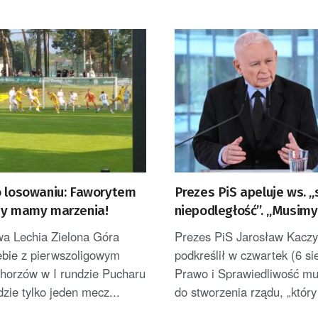
o losowaniu: Faworytem
Prezes PiS apeluje ws. 
my mamy marzenia!
niepodległość”. „Musimy
wykorzystać”
wa Lechia Zielona Góra
Prezes PiS Jarosław Kaczy
iebie z pierwszoligowym
podkreślił w czwartek (6 si
orzów w I rundzie Pucharu
Prawo i Sprawiedliwość mu
dzie tylko jeden mecz...
do stworzenia rządu, „który