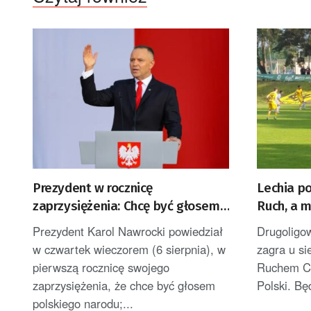
Prezydent w rocznicę
Lechia p
zaprzysiężenia: Chcę być głosem
Ruch, a 
Polek i Polaków [AKTUALIZACJA]
Prezydent Karol Nawrocki powiedział
Drugoligo
w czwartek wieczorem (6 sierpnia), w
zagra u s
pierwszą rocznicę swojego
Ruchem Ch
zaprzysiężenia, że chce być głosem
Polski. Bę
polskiego narodu;...