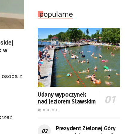
popularne
skiej
k w
 osoba z
Udany wypoczynek
nad Jeziorem Sławskim
0 UDOST.
przez
Prezydent Zielonej Góry