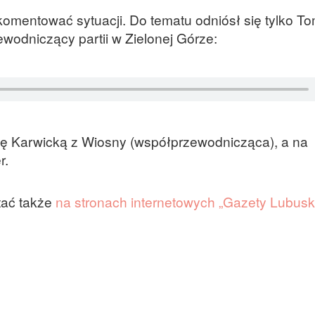
komentować sytuacji. Do tematu odniósł się tylko T
ewodniczący partii w Zielonej Górze:
ę Karwicką z Wiosny (współprzewodnicząca), a na
r.
tać także
na stronach internetowych „Gazety Lubuski