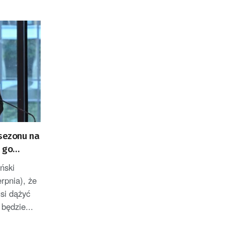
„sezonu na
 go
ński
erpnia), że
si dążyć
 będzie...