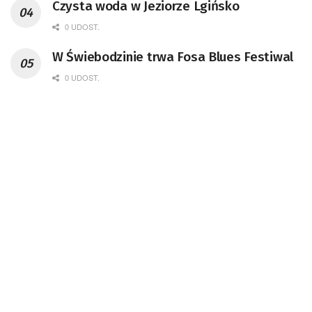
Czysta woda w Jeziorze Lgińsko
0 UDOST.
W Świebodzinie trwa Fosa Blues Festiwal
0 UDOST.