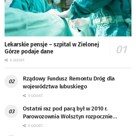
Lekarskie pensje – szpital w Zielonej
Górze podaje dane
0 UDOST.
Rządowy Fundusz Remontu Dróg dla
województwa lubuskiego
0 UDOST.
Ostatni raz pod parą był w 2010 r.
Parowozownia Wolsztyn rozpocznie
remont unikatowego Tr5-65
0 UDOST.