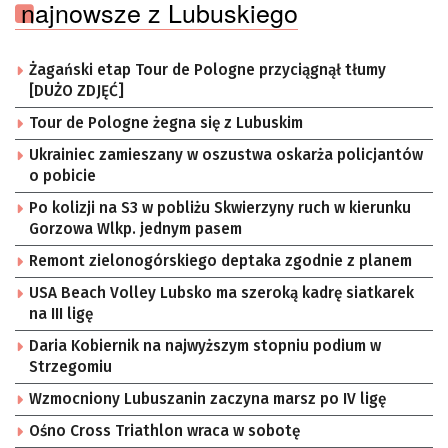
najnowsze z Lubuskiego
Żagański etap Tour de Pologne przyciągnął tłumy
[DUŻO ZDJĘĆ]
Tour de Pologne żegna się z Lubuskim
Ukrainiec zamieszany w oszustwa oskarża policjantów
o pobicie
Po kolizji na S3 w pobliżu Skwierzyny ruch w kierunku
Gorzowa Wlkp. jednym pasem
Remont zielonogórskiego deptaka zgodnie z planem
USA Beach Volley Lubsko ma szeroką kadrę siatkarek
na III ligę
Daria Kobiernik na najwyższym stopniu podium w
Strzegomiu
Wzmocniony Lubuszanin zaczyna marsz po IV ligę
Ośno Cross Triathlon wraca w sobotę