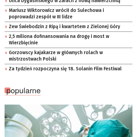
Ulica Dygasińskiego w Żarach z nową nawierzchnią
Mariusz Wiktorowicz wrócił do Sulechowa i
poprowadzi zespół w III lidze
Zew Świebodzin z Ripą i kwartetem z Zielonej Góry
2,5 miliona dofinansowania na drogę i most w
Wierzbięcinie
Gorzowscy kajakarze w głównych rolach w
mistrzostwach Polski
Za tydzień rozpoczyna się 18. Solanin Film Festiwal
popularne