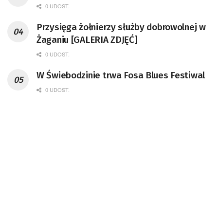
0 UDOST.
Przysięga żołnierzy służby dobrowolnej w
Żaganiu [GALERIA ZDJĘĆ]
0 UDOST.
W Świebodzinie trwa Fosa Blues Festiwal
0 UDOST.