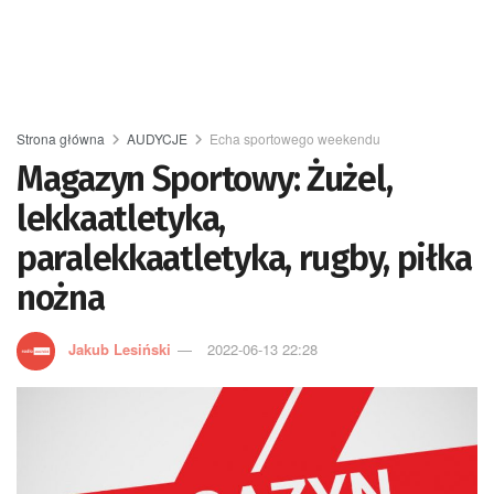
Strona główna
AUDYCJE
Echa sportowego weekendu
Magazyn Sportowy: Żużel,
lekkaatletyka,
paralekkaatletyka, rugby, piłka
nożna
Jakub Lesiński
2022-06-13 22:28