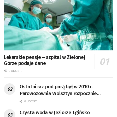
Lekarskie pensje – szpital w Zielonej
Górze podaje dane
0 UDOST.
Ostatni raz pod parą był w 2010 r.
Parowozownia Wolsztyn rozpocznie
remont unikatowego Tr5-65
0 UDOST.
Czysta woda w Jeziorze Lgińsko