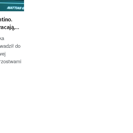
ntino.
acają,
 żagle
ka
owadził do
wej
trzostwami