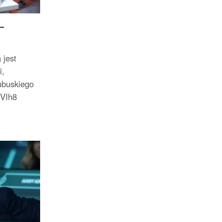
 –
 jest
i,
ubuskiego
VIh8