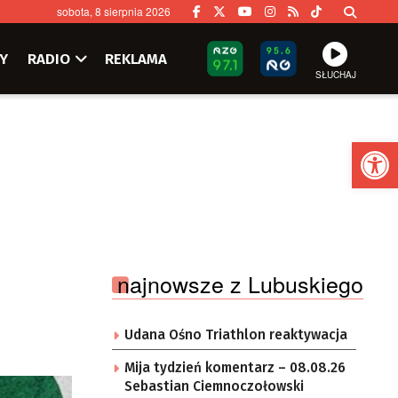
sobota, 8 sierpnia 2026
Y
RADIO
REKLAMA
SŁUCHAJ
Ot
najnowsze z Lubuskiego
Udana Ośno Triathlon reaktywacja
Mija tydzień komentarz – 08.08.26
Sebastian Ciemnoczołowski