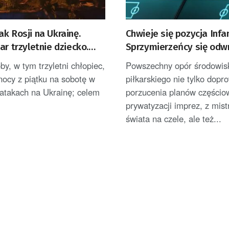
k Rosji na Ukrainę.
Chwieje się pozycja Infa
ar trzyletnie dziecko.
Sprzymierzeńcy się odwr
zabrał głos
krytycy nabrali wiatru w
by, w tym trzyletni chłopiec,
Powszechny opór środowis
nocy z piątku na sobotę w
piłkarskiego nie tylko dopr
 atakach na Ukrainę; celem
porzucenia planów częścio
prywatyzacji imprez, z mis
świata na czele, ale też...