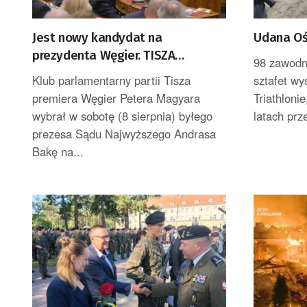
Jest nowy kandydat na
Udana Oś
prezydenta Węgier. TISZA
98 zawodn
zdecydowała
Klub parlamentarny partii Tisza
sztafet w
premiera Węgier Petera Magyara
Triathloni
wybrał w sobotę (8 sierpnia) byłego
latach prz
prezesa Sądu Najwyższego Andrasa
Bakę na...