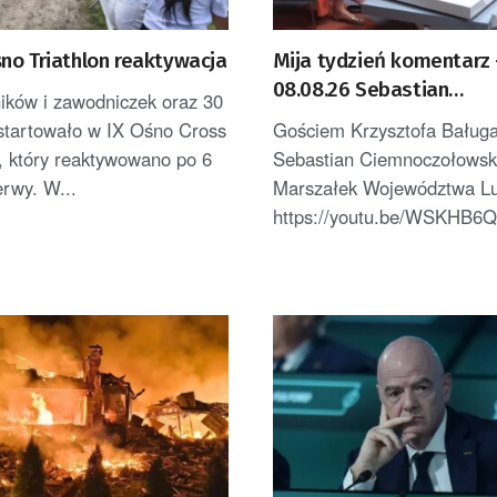
no Triathlon reaktywacja
Mija tydzień komentarz
08.08.26 Sebastian
ików i zawodniczek oraz 30
Ciemnoczołowski
ystartowało w IX Ośno Cross
Gościem Krzysztofa Baługa
e, który reaktywowano po 6
Sebastian Ciemnoczołowsk
erwy. W...
Marszałek Województwa L
https://youtu.be/WSKHB6Q