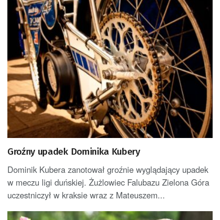
Groźny upadek Dominika Kubery
Dominik Kubera zanotował groźnie wyglądający upadek
w meczu ligi duńskiej. Żużlowiec Falubazu Zielona Góra
uczestniczył w kraksie wraz z Mateuszem...