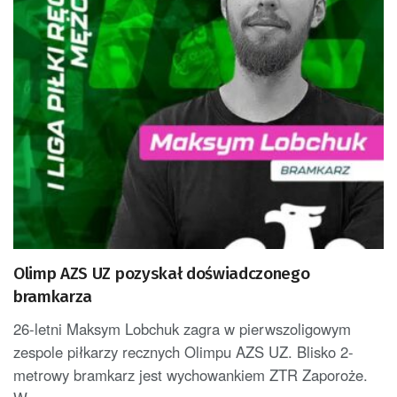
Olimp AZS UZ pozyskał doświadczonego
bramkarza
26-letni Maksym Lobchuk zagra w pierwszoligowym
zespole piłkarzy recznych Olimpu AZS UZ. Blisko 2-
metrowy bramkarz jest wychowankiem ZTR Zaporoże.