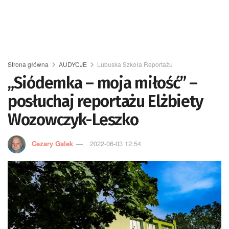
Strona główna
AUDYCJE
Lubuska Szkoła Reportażu
„Siódemka – moja miłość” –
posłuchaj reportażu Elżbiety
Wozowczyk-Leszko
Cezary Galek
2022-06-03 12:54