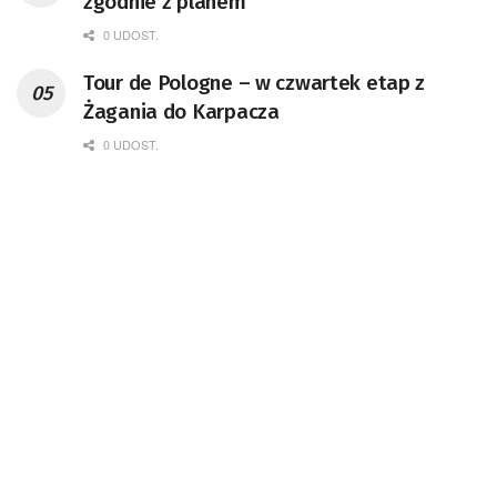
zgodnie z planem
0 UDOST.
Tour de Pologne – w czwartek etap z
Żagania do Karpacza
0 UDOST.