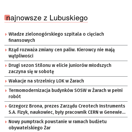
najnowsze z Lubuskiego
Władze zielonogórskiego szpitala o cięciach
finansowych
Rząd rozważa zmiany cen paliw. Kierowcy nie mają
wątpliwości
Drugi sezon Stilonu w elicie juniorów młodszych
zaczyna się w sobotę
Wakacje na strzelnicy LOK w Żarach
Termomodernizacja budynków SOSW w Żarach w pełni
robót
Grzegorz Brona, prezes Zarządu Creotech Instruments
S.A. Fizyk, naukowiec, były pracownik CERN w Genewie,
przedsiębiorca i nauczyciel akademicki, doktor
Nowy pumptrack powstanie w ramach budżetu
habilitowany nauk fizycznych, koordynator Rady
obywatelskiego Żar
Sektorowej ds. Kompetencji Przemysłu Lotniczo-