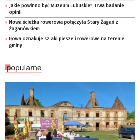
Kosmicznego oraz członek Komitetu Badań
Jakie powinno być Muzeum Lubuskie? Trwa badanie
Kosmicznych i Satelitarnych PAN.
opinii
Nowa ścieżka rowerowa połączyła Stary Żagań z
Żaganówkiem
Iłowa oznakuje szlaki piesze i rowerowe na terenie
gminy
popularne