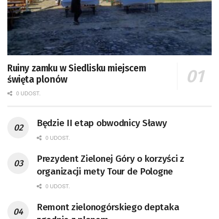
Ruiny zamku w Siedlisku miejscem
święta plonów
0 UDOST.
Będzie II etap obwodnicy Sławy
0 UDOST.
Prezydent Zielonej Góry o korzyści z
organizacji mety Tour de Pologne
0 UDOST.
Remont zielonogórskiego deptaka