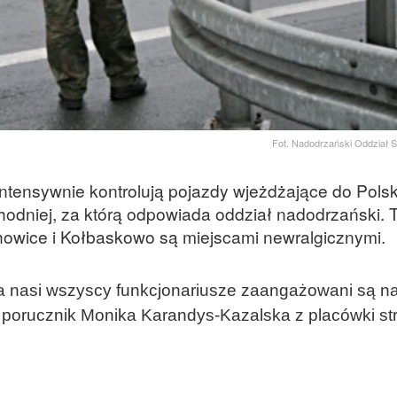
Fot. Nadodrzański Oddział S
ntensywnie kontrolują pojazdy wjeżdżające do Polsk
hodniej, za którą odpowiada oddział nadodrzański. 
howice i Kołbaskowo są miejscami newralgicznymi.
, a nasi wszyscy funkcjonariusze zaangażowani są n
e porucznik Monika Karandys-Kazalska z placówki st