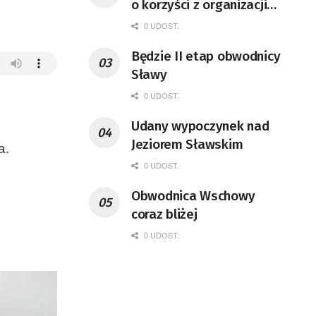
o korzyści z organizacji
mety Tour de Pologne
0 UDOST.
Będzie II etap obwodnicy
Sławy
0 UDOST.
Udany wypoczynek nad
Jeziorem Sławskim
a.
0 UDOST.
Obwodnica Wschowy
coraz bliżej
0 UDOST.