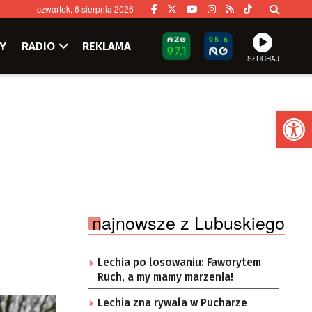
czwartek, 6 sierpnia 2026
Y
RADIO
REKLAMA
SŁUCHAJ
Ot
najnowsze z Lubuskiego
Lechia po losowaniu: Faworytem
Ruch, a my mamy marzenia!
Lechia zna rywala w Pucharze