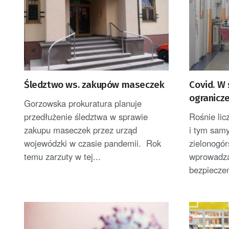
Śledztwo ws. zakupów maseczek
Covid. W 
ogranicz
Gorzowska prokuratura planuje
przedłużenie śledztwa w sprawie
Rośnie li
zakupu maseczek przez urząd
i tym samy
wojewódzki w czasie pandemii. Rok
zielonogór
temu zarzuty w tej...
wprowadza
bezpieczeń