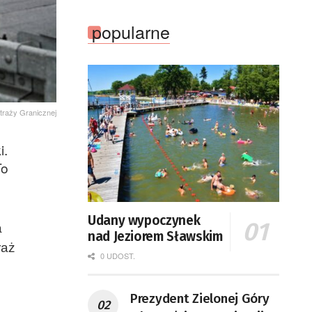
popularne
traży Granicznej
i.
To
Udany wypoczynek
a
nad Jeziorem Sławskim
raż
0 UDOST.
Prezydent Zielonej Góry