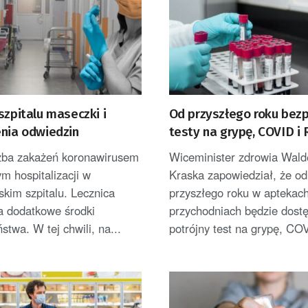
szpitalu maseczki i
Od przyszłego roku bez
enia odwiedzin
testy na grypę, COVID i
czba zakażeń koronawirusem
Wiceminister zdrowia Wal
m hospitalizacji w
Kraska zapowiedział, że od
skim szpitalu. Lecznica
przyszłego roku w aptekach
 dodatkowe środki
przychodniach będzie dost
stwa. W tej chwili, na...
potrójny test na grypę, COV