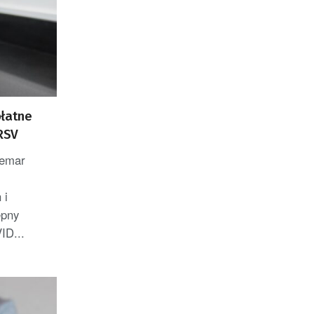
płatne
 RSV
demar
 i
ępny
ID...