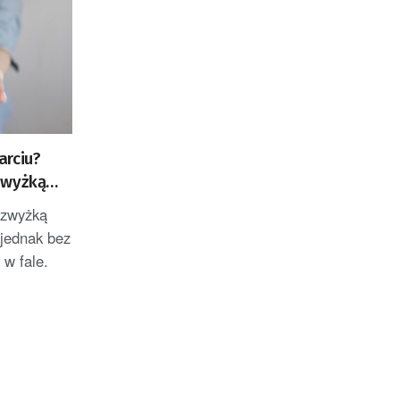
arciu?
zwyżką
 zwyżką
jednak bez
 w fale.