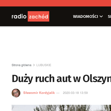
WIADOMOŚCI
S
Strona główna
LUBUSKIE
Duży ruch aut w Olszy
Sławomir Kordyjalik
2020-03-18 13:59