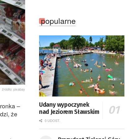
popularne
źródło: pixabay
Udany wypoczynek
dronka –
nad Jeziorem Sławskim
dzi, że
0 UDOST.