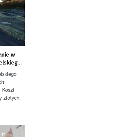
anie w
elskiego
lskiego
ch
 Koszt
y złotych.