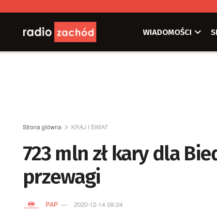
WIADOMOŚCI
S
Strona główna
KRAJ I ŚWIAT
723 mln zł kary dla Bi
przewagi
PAP
2020-12-14 09:24