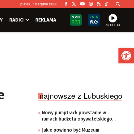
piątek, 7 sierpnia 2026
Y
RADIO
REKLAMA
SŁUCHAJ
Ot
e
najnowsze z Lubuskiego
Nowy pumptrack powstanie w
ramach budżetu obywatelskiego
Żar
Jakie powinno być Muzeum