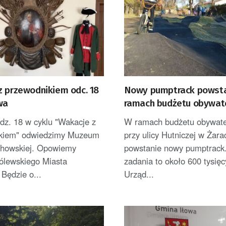
z przewodnikiem odc. 18
Nowy pumptrack powst
wa
ramach budżetu obywat
Żar
dz. 18 w cyklu "Wakacje z
W ramach budżetu obywate
kiem" odwiedzimy Muzeum
przy ulicy Hutniczej w Żara
howskiej. Opowiemy
powstanie nowy pumptrack.
rólewskiego Miasta
zadania to około 600 tysięc
Będzie o...
Urząd...