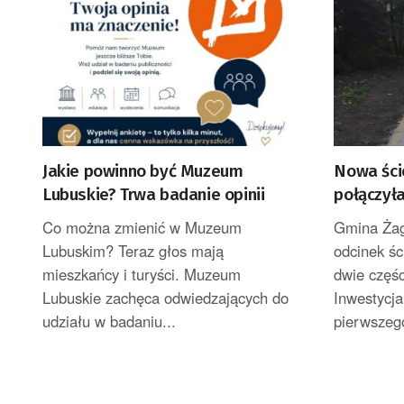
Jakie powinno być Muzeum
Nowa ści
Lubuskie? Trwa badanie opinii
połączył
Żaganów
Co można zmienić w Muzeum
Gmina Żag
Lubuskim? Teraz głos mają
odcinek śc
mieszkańcy i turyści. Muzeum
dwie częśc
Lubuskie zachęca odwiedzających do
Inwestycja
udziału w badaniu...
pierwszego