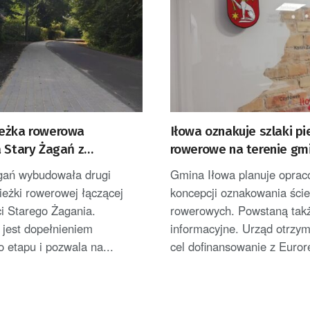
eżka rowerowa
Iłowa oznakuje szlaki pi
a Stary Żagań z
rowerowe na terenie gm
kiem
ań wybudowała drugi
Gmina Iłowa planuje oprac
ieżki rowerowej łączącej
koncepcji oznakowania ści
i Starego Żagania.
rowerowych. Powstaną takż
 jest dopełnieniem
informacyjne. Urząd otrzym
 etapu i pozwala na...
cel dofinansowanie z Eurore