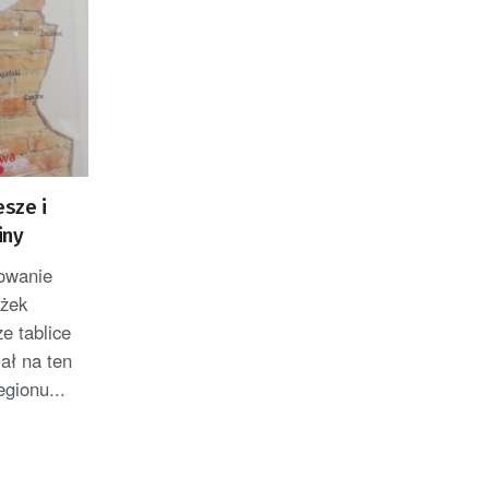
esze i
iny
owanie
eżek
e tablice
ał na ten
gionu...