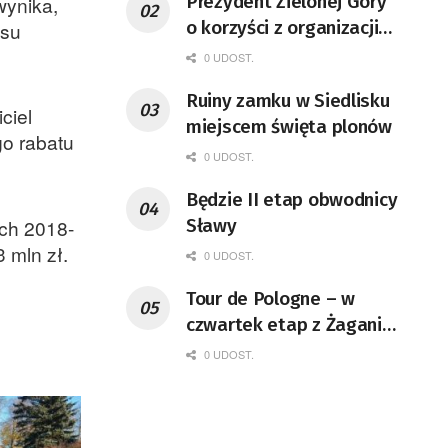
Prezydent Zielonej Góry
wynika,
o korzyści z organizacji
esu
mety Tour de Pologne
0 UDOST.
Ruiny zamku w Siedlisku
ciel
miejscem święta plonów
o rabatu
0 UDOST.
Będzie II etap obwodnicy
Sławy
ach 2018-
 mln zł.
0 UDOST.
Tour de Pologne – w
czwartek etap z Żagania
do Karpacza
0 UDOST.