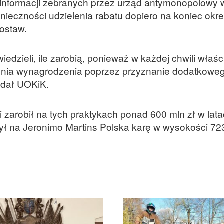
 informacji zebranych przez urząd antymonopolowy 
onieczności udzielenia rabatu dopiero na koniec okr
dostaw.
zieli, ile zarobią, ponieważ w każdej chwili właści
enia wynagrodzenia poprzez przyznanie dodatkoweg
odał UOKiK.
 zarobił na tych praktykach ponad 600 mln zł w lat
ł na Jeronimo Martins Polska karę w wysokości 723