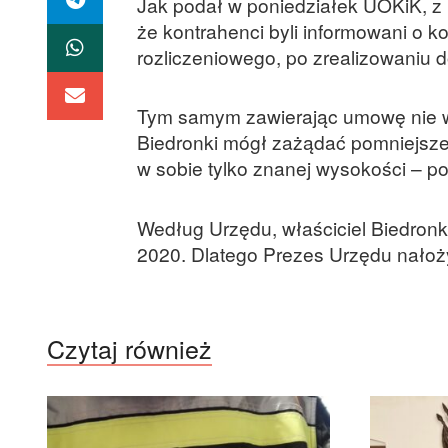
Jak podał w poniedziałek UOKiK, z
że kontrahenci byli informowani o k
rozliczeniowego, po zrealizowaniu 
Tym samym zawierając umowę nie wied
Biedronki mógł zażądać pomniejsz
w sobie tylko znanej wysokości – p
Według Urzędu, właściciel Biedronki
2020. Dlatego Prezes Urzędu nałoży
Czytaj również