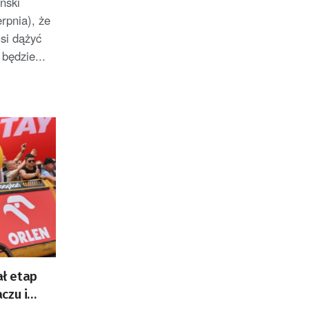
ński
erpnia), że
si dążyć
 będzie...
ł etap
czu i