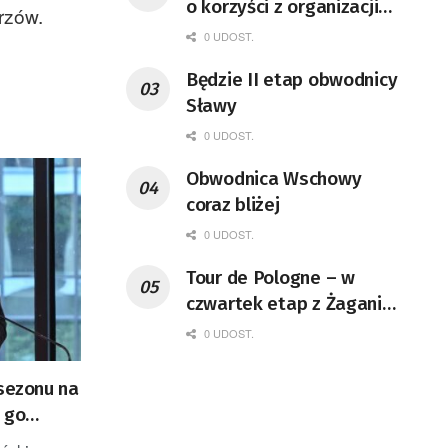
o korzyści z organizacji
rzów.
mety Tour de Pologne
0 UDOST.
Będzie II etap obwodnicy
Sławy
0 UDOST.
Obwodnica Wschowy
coraz bliżej
0 UDOST.
Tour de Pologne – w
czwartek etap z Żagania
do Karpacza
0 UDOST.
„sezonu na
 go