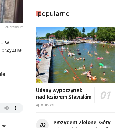
popularne
fot. archiwum
łu w
 przyznał
nie
Udany wypoczynek
nad Jeziorem Sławskim
0 UDOST.
Prezydent Zielonej Góry
w w