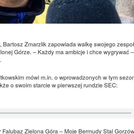
, Bartosz Zmarzlik zapowiada walkę swojego zespo
onej Górze. – Każdy ma ambicje i chce wygrywać –
.
utkowskim mówi m.in. o wprowadzonych w tym sezo
akże o swoim starcie w pierwszej rundzie SEC:
ar Falubaz Zielona Góra – Moje Bermudy Stal Gorzó