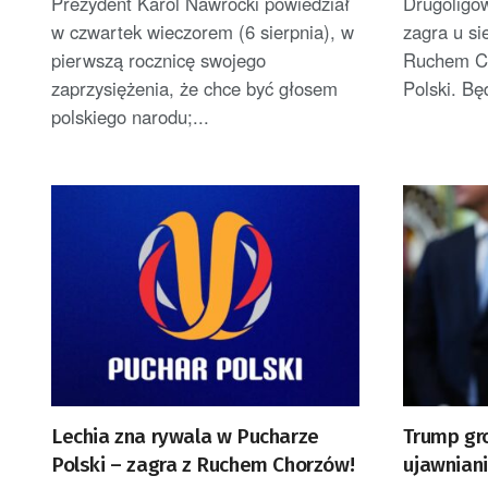
Prezydent Karol Nawrocki powiedział
Drugoligo
w czwartek wieczorem (6 sierpnia), w
zagra u s
pierwszą rocznicę swojego
Ruchem Ch
zaprzysiężenia, że chce być głosem
Polski. Bę
polskiego narodu;...
Lechia zna rywala w Pucharze
Trump gr
Polski – zagra z Ruchem Chorzów!
ujawniani