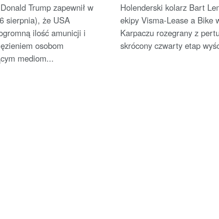
onych zapasach amunicji
został liderem [AKTUALI
 Donald Trump zapewnił w
Holenderski kolarz Bart L
6 sierpnia), że USA
ekipy Visma-Lease a Bike 
ogromną ilość amunicji i
Karpaczu rozegrany z pertu
więzieniem osobom
skrócony czwarty etap wyśc
ącym mediom...