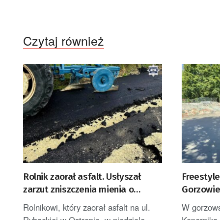
Czytaj również
Rolnik zaorał asfalt. Usłyszał
Freestyl
zarzut zniszczenia mienia o
Gorzowie 
znacznej wartości
BMX
Rolnikowi, który zaorał asfalt na ul.
W gorzows