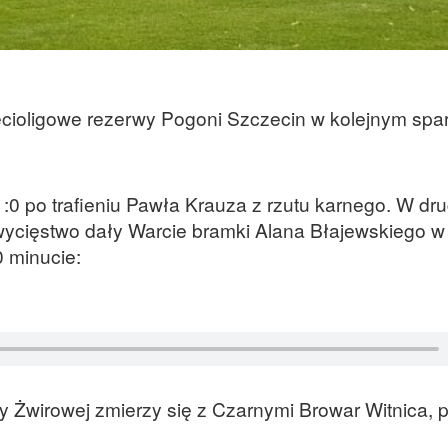
zecioligowe rezerwy Pogoni Szczecin w kolejnym sp
:0 po trafieniu Pawła Krauza z rzutu karnego. W dru
zwycięstwo dały Warcie bramki Alana Błajewskiego w 
 minucie:
zy Żwirowej zmierzy się z Czarnymi Browar Witnica, 