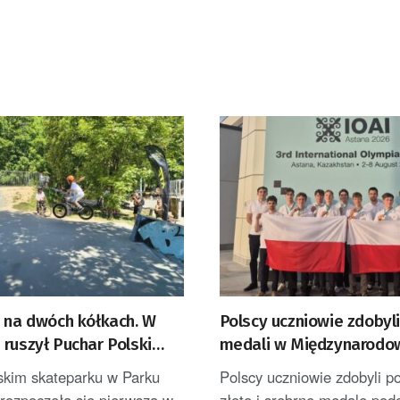
e na dwóch kółkach. W
Polscy uczniowie zdobyl
ruszył Puchar Polski
medali w Międzynarodo
Olimpiadzie Sztucznej In
kim skateparku w Parku
Polscy uczniowie zdobyli po