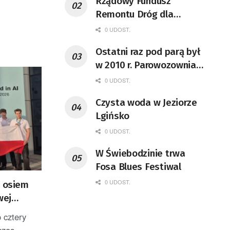
Rządowy Fundusz
Remontu Dróg dla
województwa lubuskiego
0 UDOST.
Ostatni raz pod parą był
w 2010 r. Parowozownia
Wolsztyn rozpocznie
0 UDOST.
remont unikatowego Tr5-
Czysta woda w Jeziorze
65
Lgińsko
0 UDOST.
W Świebodzinie trwa
Fosa Blues Festiwal
0 UDOST.
i osiem
wej
teligencji
 cztery