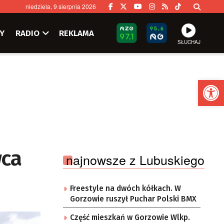
niedziela, 9 sierpnia 2026
Y
RADIO
REKLAMA
SŁUCHAJ
Ot
wca
najnowsze z Lubuskiego
Freestyle na dwóch kółkach. W
Gorzowie ruszył Puchar Polski BMX
Część mieszkań w Gorzowie Wlkp.