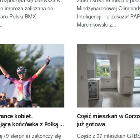
 rozpoczęła się pierwsza w
złote i srebrne medale pod
e impreza zaliczana do
Międzynarodowej Olimpiady
haru Polski BMX
Inteligencji - przekazał PA
..
Marcinkowski z...
rance kobiet.
Część mieszkań w Gorzo
jąca końcówka z Polką w
już gotowa
nej
ę (9 sierpnia) zakończy się
Część z 97 mieszkań GTB