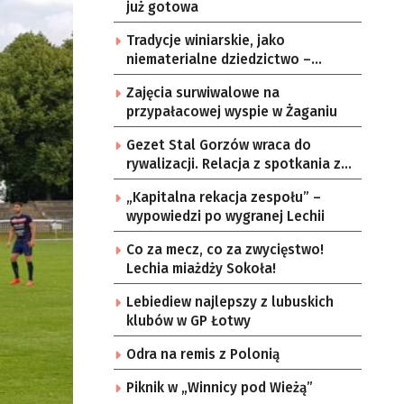
już gotowa
Tradycje winiarskie, jako
niematerialne dziedzictwo –
konsultacje i projekt
Zajęcia surwiwalowe na
przypałacowej wyspie w Żaganiu
Gezet Stal Gorzów wraca do
rywalizacji. Relacja z spotkania z
częstochowskimi lwami u nas!
„Kapitalna rekacja zespołu” –
wypowiedzi po wygranej Lechii
Co za mecz, co za zwycięstwo!
Lechia miażdży Sokoła!
Lebiediew najlepszy z lubuskich
klubów w GP Łotwy
Odra na remis z Polonią
Piknik w „Winnicy pod Wieżą”