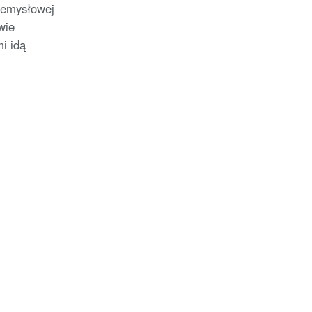
zemysłowej
wie
i idą