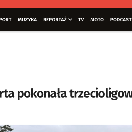
PORT
MUZYKA
REPORTAŻ
TV
MOTO
PODCAST
arta pokonała trzecioligo