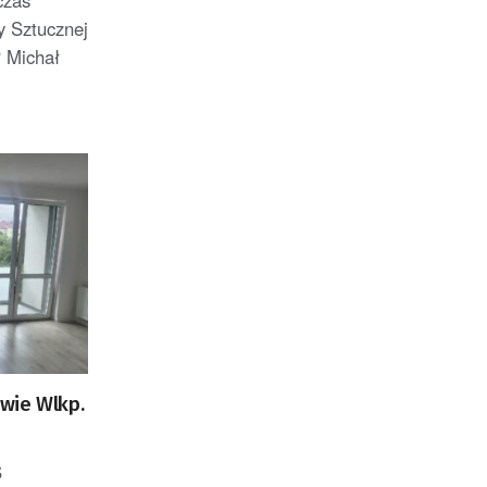
czas
 Sztucznej
P Michał
wie Wlkp.
S