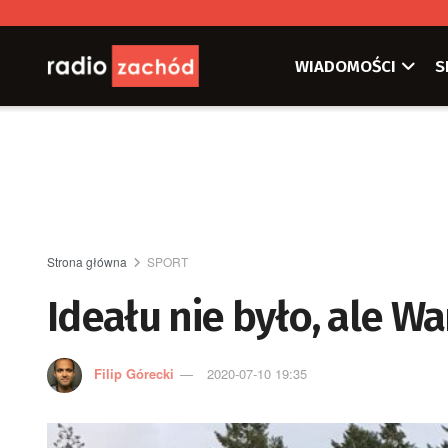
WIADOMOŚCI
S
Strona główna
SPORT
Ideału nie było, ale W
Filip Górecki
2020-07-10 19:35