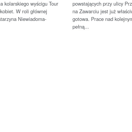
ja kolarskiego wyścigu Tour
powstających przy ulicy Pr
kobiet. W roli głównej
na Zawarciu jest już właści
atarzyna Niewiadoma-
gotowa. Prace nad kolejnym
pełną...