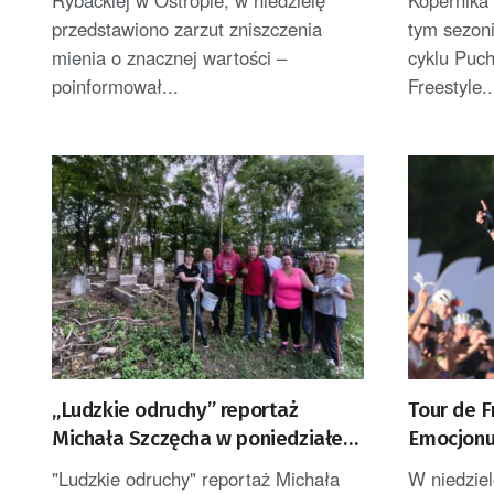
Rybackiej w Ostropie, w niedzielę
Kopernika
przedstawiono zarzut zniszczenia
tym sezoni
mienia o znacznej wartości –
cyklu Puc
poinformował...
Freestyle..
„Ludzkie odruchy” reportaż
Tour de F
Michała Szczęcha w poniedziałek
Emocjonu
po godz. 14
roli głów
"Ludzkie odruchy" reportaż Michała
W niedziel