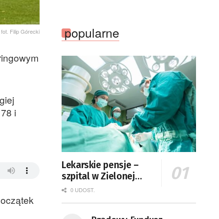
popularne
fot. Filip Górecki
aringowym
giej
78 i
Lekarskie pensje –
szpital w Zielonej
Górze podaje dane
0 UDOST.
początek