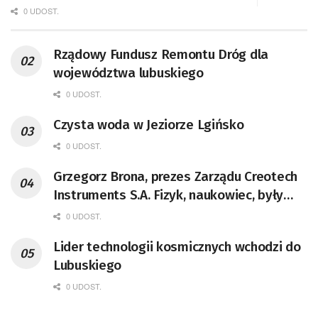
0 UDOST.
Rządowy Fundusz Remontu Dróg dla
województwa lubuskiego
0 UDOST.
Czysta woda w Jeziorze Lgińsko
0 UDOST.
Grzegorz Brona, prezes Zarządu Creotech
Instruments S.A. Fizyk, naukowiec, były
pracownik CERN w Genewie,
0 UDOST.
przedsiębiorca i nauczyciel akademicki,
Lider technologii kosmicznych wchodzi do
doktor habilitowany nauk fizycznych,
Lubuskiego
koordynator Rady Sektorowej ds.
Kompetencji Przemysłu Lotniczo-
0 UDOST.
Kosmicznego oraz członek Komitetu