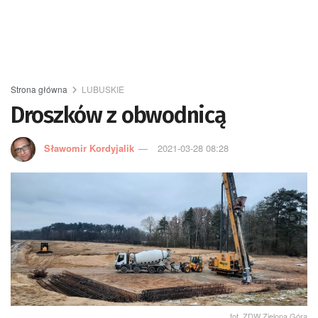
Strona główna
LUBUSKIE
Droszków z obwodnicą
Sławomir Kordyjalik
2021-03-28 08:28
fot. ZDW Zielona Góra