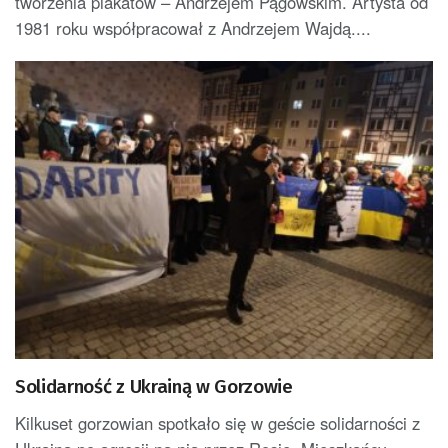
tworzenia plakatów – Andrzejem Pągowskim. Artysta od
1981 roku współpracował z Andrzejem Wajdą....
Solidarność z Ukrainą w Gorzowie
Kilkuset gorzowian spotkało się w geście solidarności z