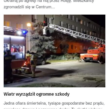
Ukrainą po agresji na nią przez Rosję. Mieszkańcy
zgromadzili się w Centrum...
Wiatr wyrządził ogromne szkody
Jedna ofiara śmiertelna, tysiące gospodarstw bez prądu,