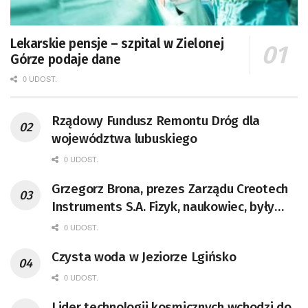
Lekarskie pensje – szpital w Zielonej
Górze podaje dane
0 UDOST.
Rządowy Fundusz Remontu Dróg dla
województwa lubuskiego
0 UDOST.
Grzegorz Brona, prezes Zarządu Creotech
Instruments S.A. Fizyk, naukowiec, były
pracownik CERN w Genewie,
0 UDOST.
przedsiębiorca i nauczyciel akademicki,
Czysta woda w Jeziorze Lgińsko
doktor habilitowany nauk fizycznych,
koordynator Rady Sektorowej ds.
0 UDOST.
Kompetencji Przemysłu Lotniczo-
Lider technologii kosmicznych wchodzi do