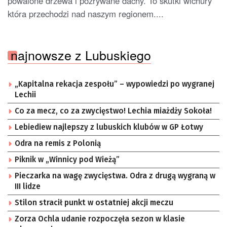
powalone drzewa i pozrywane dachy. To skutki wichury
która przechodzi nad naszym regionem....
najnowsze z Lubuskiego
„Kapitalna rekacja zespołu” – wypowiedzi po wygranej
Lechii
Co za mecz, co za zwycięstwo! Lechia miażdży Sokoła!
Lebiediew najlepszy z lubuskich klubów w GP Łotwy
Odra na remis z Polonią
Piknik w „Winnicy pod Wieżą”
Pieczarka na wagę zwycięstwa. Odra z drugą wygraną w
III lidze
Stilon stracił punkt w ostatniej akcji meczu
Zorza Ochla udanie rozpoczęła sezon w klasie