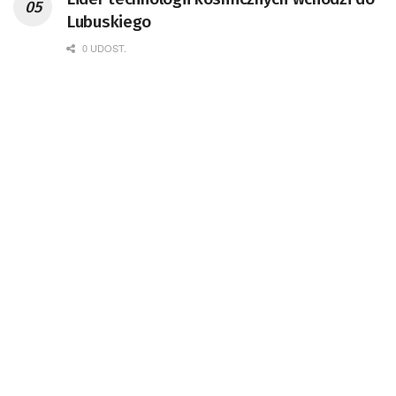
Kosmicznego oraz członek Komitetu
Lubuskiego
Badań Kosmicznych i Satelitarnych PAN.
0 UDOST.