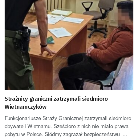
Strażnicy graniczni zatrzymali siedmioro
Wietnamczyków
Funkcjonariusze Straży Granicznej zatrzymali siedmioro
obywateli Wietnamu. Sześcioro z nich nie miało prawa
pobytu w Polsce. Siódmy zagrażał bezpieczeństwu i...