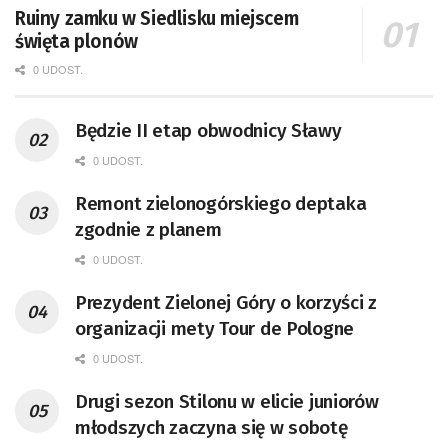
Ruiny zamku w Siedlisku miejscem
święta plonów
0 UDOST.
Będzie II etap obwodnicy Sławy
0 UDOST.
Remont zielonogórskiego deptaka
zgodnie z planem
0 UDOST.
Prezydent Zielonej Góry o korzyści z
organizacji mety Tour de Pologne
0 UDOST.
Drugi sezon Stilonu w elicie juniorów
młodszych zaczyna się w sobotę