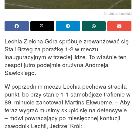
fot. Jakub Lesiński
Lechia Zielona Góra spróbuje zrewanżować się
Stali Brzeg za porażkę 1-2 w meczu
inauguracyjnym w trzeciej lidze. To właśnie ten
zespół jutro podejmie drużyna Andrzeja
Sawickiego.
W poprzednim meczu Lechia pechowa straciła
punkt, bo przy stanie 1-1 samobójcze trafienie w
89. minucie zanotował Martins Ekwueme. – Aby
teraz wygrać musimy skupić się na defensywie
– mówi powracający po miesięcznej kontuzji
zawodnik Lechii, Jędrzej Król: