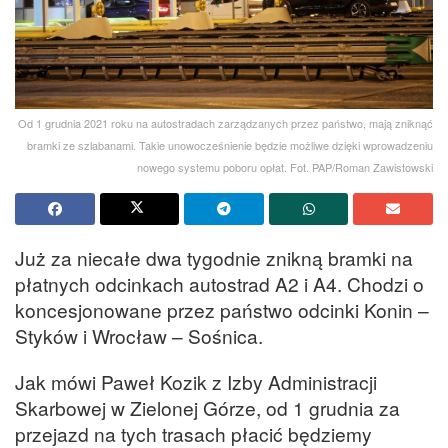
Od 1 grudnia 2021 roku na autostradach zarządzanych przez państwo, mają zniknąć
bramki ze szlabanami. Takie unowocześnienie będzie możliwe dzięki wprowadzeniu
nowego systemu poboru opłat. Fot. PAP/Roman Zawistowski
Już za niecałe dwa tygodnie znikną bramki na
płatnych odcinkach autostrad A2 i A4. Chodzi o
koncesjonowane przez państwo odcinki Konin –
Styków i Wrocław – Sośnica.
Jak mówi Paweł Kozik z Izby Administracji
Skarbowej w Zielonej Górze, od 1 grudnia za
przejazd na tych trasach płacić będziemy