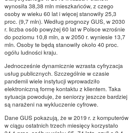
wynosiła 38,38 mln mieszkańców, z czego
osoby w wieku 60 lat i więcej stanowiły 25,3
proc. (9,7 mln). Według prognozy GUS, w 2030
r. liczba osób powyżej 60 lat w Polsce wzrośnie
do poziomu 10,8 mln, a w 2050 r. wyniesie 13,7
mln. Osoby te będą stanowiły około 40 proc.
ogółu ludności kraju.
Jednocześnie dynamicznie wzrasta cyfryzacja
usług publicznych. Szczególnie w czasie
pandemii wiele instytucji wprowadziło
elektroniczną formę kontaktu z klientem. Taka
sytuacja powoduje, że seniorzy jeszcze bardziej
są narażeni na wykluczenie cyfrowe.
Dane GUS pokazują, że w 2019 r. z komputerów
w ciągu ostatnich trzech miesięcy korzystało
34,1 proc. osób w wieku 65–74 lata, czyli o 2,4