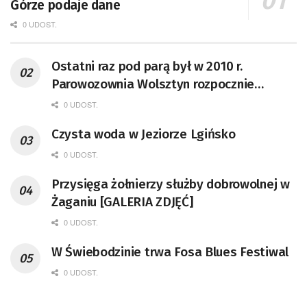
Górze podaje dane
0 UDOST.
Ostatni raz pod parą był w 2010 r.
Parowozownia Wolsztyn rozpocznie
remont unikatowego Tr5-65
0 UDOST.
Czysta woda w Jeziorze Lgińsko
0 UDOST.
Przysięga żołnierzy służby dobrowolnej w
Żaganiu [GALERIA ZDJĘĆ]
0 UDOST.
W Świebodzinie trwa Fosa Blues Festiwal
0 UDOST.