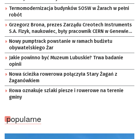
Termomodernizacja budynków SOSW w Żarach w pełni
robót
Grzegorz Brona, prezes Zarządu Creotech Instruments
S.A. Fizyk, naukowiec, były pracownik CERN w Genewie,
przedsiębiorca i nauczyciel akademicki, doktor
Nowy pumptrack powstanie w ramach budżetu
habilitowany nauk fizycznych, koordynator Rady
obywatelskiego Żar
Sektorowej ds. Kompetencji Przemysłu Lotniczo-
Kosmicznego oraz członek Komitetu Badań
Jakie powinno być Muzeum Lubuskie? Trwa badanie
Kosmicznych i Satelitarnych PAN.
opinii
Nowa ścieżka rowerowa połączyła Stary Żagań z
Żaganówkiem
Iłowa oznakuje szlaki piesze i rowerowe na terenie
gminy
popularne