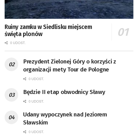
Ruiny zamku w Siedlisku miejscem
święta plonów
0 UDOST.
Prezydent Zielonej Góry o korzyści z
organizacji mety Tour de Pologne
0 UDOST.
Będzie II etap obwodnicy Sławy
0 UDOST.
Udany wypoczynek nad Jeziorem
Sławskim
0 UDOST.