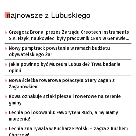
najnowsze z Lubuskiego
Grzegorz Brona, prezes Zarządu Creotech Instruments
S.A. Fizyk, naukowiec, były pracownik CERN w Genewie,
przedsiębiorca i nauczyciel akademicki, doktor
Nowy pumptrack powstanie w ramach budżetu
habilitowany nauk fizycznych, koordynator Rady
obywatelskiego Żar
Sektorowej ds. Kompetencji Przemysłu Lotniczo-
Kosmicznego oraz członek Komitetu Badań
Jakie powinno być Muzeum Lubuskie? Trwa badanie
Kosmicznych i Satelitarnych PAN.
opinii
Nowa ścieżka rowerowa połączyła Stary Żagań z
Żaganówkiem
Iłowa oznakuje szlaki piesze i rowerowe na terenie
gminy
Lechia po losowaniu: Faworytem Ruch, a my mamy
marzenia!
Lechia zna rywala w Pucharze Polski – zagra z Ruchem
Chorzów!