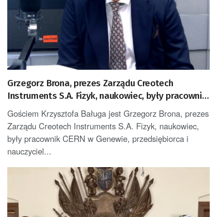
Grzegorz Brona, prezes Zarządu Creotech
Instruments S.A. Fizyk, naukowiec, były pracownik
CERN w Genewie, przedsiębiorca i nauczyciel
Gościem Krzysztofa Baługa jest Grzegorz Brona, prezes
akademicki, doktor habilitowany nauk fizycznych,
Zarządu Creotech Instruments S.A. Fizyk, naukowiec,
koordynator Rady Sektorowej ds. Kompetencji
były pracownik CERN w Genewie, przedsiębiorca i
Przemysłu Lotniczo-Kosmicznego oraz członek
nauczyciel...
Komitetu Badań Kosmicznych i Satelitarnych
PAN.