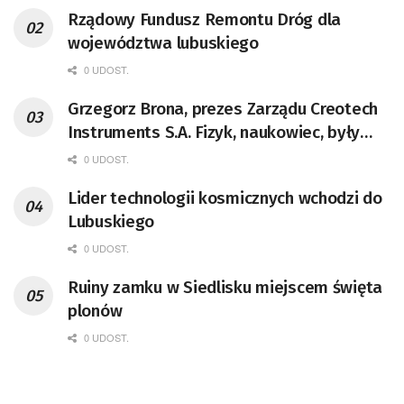
Rządowy Fundusz Remontu Dróg dla
województwa lubuskiego
0 UDOST.
Grzegorz Brona, prezes Zarządu Creotech
Instruments S.A. Fizyk, naukowiec, były
pracownik CERN w Genewie,
0 UDOST.
przedsiębiorca i nauczyciel akademicki,
Lider technologii kosmicznych wchodzi do
doktor habilitowany nauk fizycznych,
Lubuskiego
koordynator Rady Sektorowej ds.
Kompetencji Przemysłu Lotniczo-
0 UDOST.
Kosmicznego oraz członek Komitetu
Ruiny zamku w Siedlisku miejscem święta
Badań Kosmicznych i Satelitarnych PAN.
plonów
0 UDOST.