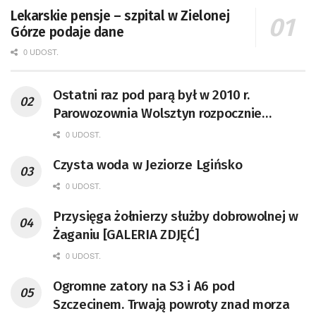
Lekarskie pensje – szpital w Zielonej
Górze podaje dane
0 UDOST.
Ostatni raz pod parą był w 2010 r.
Parowozownia Wolsztyn rozpocznie
remont unikatowego Tr5-65
0 UDOST.
Czysta woda w Jeziorze Lgińsko
0 UDOST.
Przysięga żołnierzy służby dobrowolnej w
Żaganiu [GALERIA ZDJĘĆ]
0 UDOST.
Ogromne zatory na S3 i A6 pod
Szczecinem. Trwają powroty znad morza