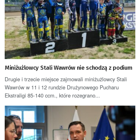
Miniżużlowcy Stali Wawrów nie schodzą z podium
Drugie i trzecie miejsce zajmowali miniżużlowcy Stali
Wawrów w 11 i 12 rundzie Drużynowego Pucharu
Ekstraligi 85-140 ccm., które rozegrano...