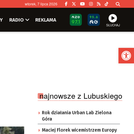
wtorek, 7 lipca 2026
Y
RADIO
REKLAMA
SŁUCHAJ
Ot
najnowsze z Lubuskiego
Rok działania Urban Lab Zielona
Góra
Maciej Florek wicemistrzem Europy