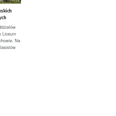
uskich
ych
ddziałów
w Liceum
chowie. Na
lasistów