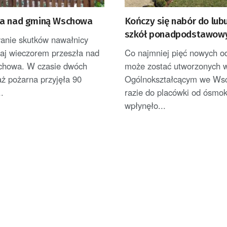
a nad gminą Wschowa
Kończy się nabór do lub
szkół ponadpodstawow
anie skutków nawałnicy
raj wieczorem przeszła nad
Co najmniej pięć nowych o
howa. W czasie dwóch
może zostać utworzonych 
aż pożarna przyjęła 90
Ogólnokształcącym we Ws
..
razie do placówki od ósmok
wpłynęło...