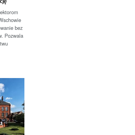
cję
rektorom
 Wschowie
owanie bez
w. Pozwala
stwu