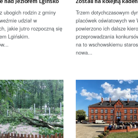
ie nad Jeziorem Lgińsko
Zostali na kolejną kaden
 z ubogich rodzin z gminy
Trzem dotychczasowym dy
eźmie udział w
placówek oświatowych we
ch, jakie jutro rozpoczną się
powierzono ich dalsze kier
rem Lgińskim.
przeprowadzania konkursó
w...
na to wschowskiemu staro
nowa...