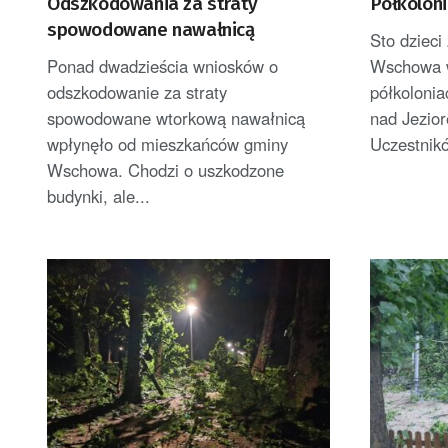
Odszkodowania za straty
Półkolon
spowodowane nawałnicą
Sto dzieci
Ponad dwadzieścia wniosków o
Wschowa w
odszkodowanie za straty
półkolonia
spowodowane wtorkową nawałnicą
nad Jezio
wpłynęło od mieszkańców gminy
Uczestnikó
Wschowa. Chodzi o uszkodzone
budynki, ale...