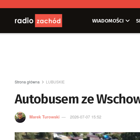
WIADOMOŚCI
S
Strona główna
LUBUSKIE
Autobusem ze Wschowy
Marek Turowski
2026-07-07 15:52