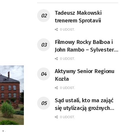
Tadeusz Makowski
trenerem Sprotavii
0 UDOST.
Filmowy Rocky Balboa i
John Rambo – Sylvester
Stallone kończy 80 lat
0 UDOST.
Aktywny Senior Regionu
Kozła
0 UDOST.
Sąd ustali, kto ma zająć
się utylizacją groźnych
odpadów
0 UDOST.