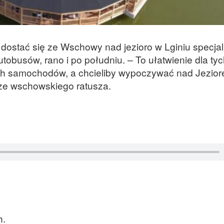
a dostać się ze Wschowy nad jezioro w Lginiu specj
tobusów, rano i po południu. – To ułatwienie dla ty
ch samochodów, a chcieliby wypoczywać nad Jezio
ze wschowskiego ratusza.
h.