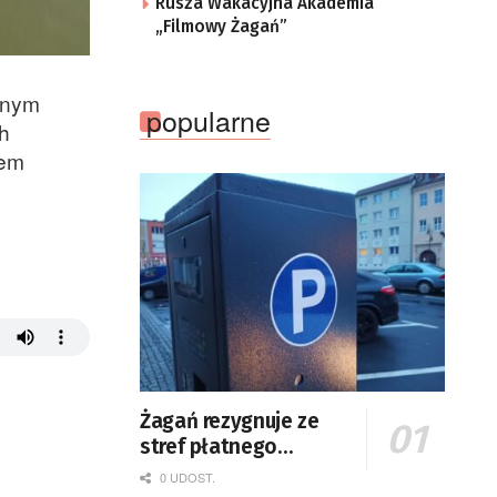
Rusza Wakacyjna Akademia
„Filmowy Żagań”
alnym
popularne
ch
rem
Żagań rezygnuje ze
stref płatnego
parkowania
0 UDOST.