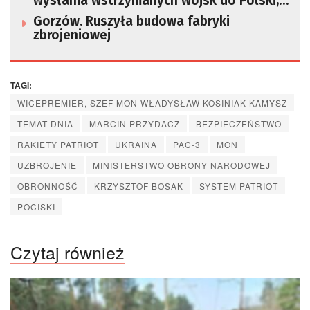
wysłania wstrzymanych wojsk do Polski,
grożą blokadą środków
Gorzów. Ruszyła budowa fabryki
zbrojeniowej
TAGI:
WICEPREMIER, SZEF MON WŁADYSŁAW KOSINIAK-KAMYSZ
TEMAT DNIA
MARCIN PRZYDACZ
BEZPIECZEŃSTWO
RAKIETY PATRIOT
UKRAINA
PAC-3
MON
UZBROJENIE
MINISTERSTWO OBRONY NARODOWEJ
OBRONNOŚĆ
KRZYSZTOF BOSAK
SYSTEM PATRIOT
POCISKI
Czytaj również