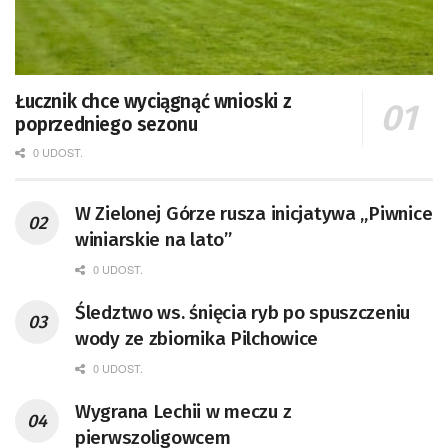
Łucznik chce wyciągnąć wnioski z
poprzedniego sezonu
0 UDOST.
W Zielonej Górze rusza inicjatywa „Piwnice
winiarskie na lato”
0 UDOST.
Śledztwo ws. śnięcia ryb po spuszczeniu
wody ze zbiornika Pilchowice
0 UDOST.
Wygrana Lechii w meczu z
pierwszoligowcem