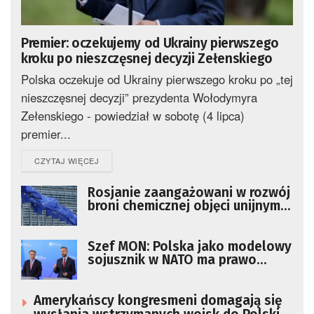
Premier: oczekujemy od Ukrainy pierwszego
kroku po nieszczęsnej decyzji Zełenskiego
Polska oczekuje od Ukrainy pierwszego kroku po „tej
nieszczęsnej decyzji” prezydenta Wołodymyra
Zełenskiego - powiedział w sobotę (4 lipca)
premier...
DETAILS
CZYTAJ WIĘCEJ
Rosjanie zaangażowani w rozwój
broni chemicznej objęci unijnymi
sankcjami
Szef MON: Polska jako modelowy
sojusznik w NATO ma prawo
oczekiwać od partnerów
lojalności i współpracy
Amerykańscy kongresmeni domagają się