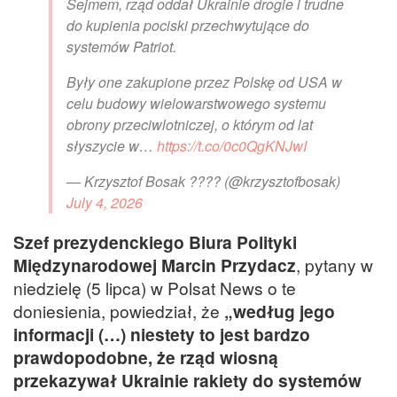
Sejmem, rząd oddał Ukrainie drogie i trudne
do kupienia pociski przechwytujące do
systemów Patriot.
Były one zakupione przez Polskę od USA w
celu budowy wielowarstwowego systemu
obrony przeciwlotniczej, o którym od lat
słyszycie w…
https://t.co/0c0QgKNJwI
— Krzysztof Bosak ???? (@krzysztofbosak)
July 4, 2026
Szef prezydenckiego Biura Polityki
Międzynarodowej Marcin Przydacz
, pytany w
niedzielę (5 lipca) w Polsat News o te
doniesienia, powiedział, że
„według jego
informacji (…) niestety to jest bardzo
prawdopodobne, że rząd wiosną
przekazywał Ukrainie rakiety do systemów