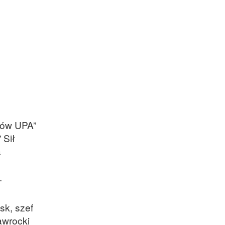
rów UPA”
 Sił
a
.
sk, szef
awrocki