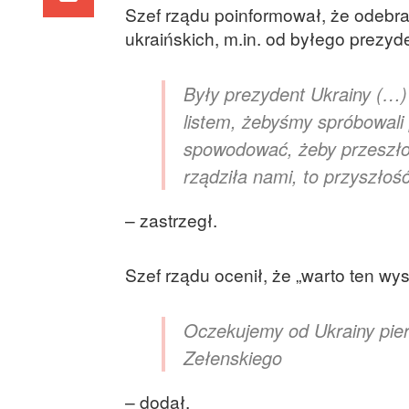
Szef rządu poinformował, że odebrał
ukraińskich, m.in. od byłego prezyd
Były prezydent Ukrainy (…)
listem, żebyśmy spróbowali 
spowodować, żeby przeszłość
rządziła nami, to przyszłoś
– zastrzegł.
Szef rządu ocenił, że „warto ten wys
Oczekujemy od Ukrainy pier
Zełenskiego
– dodał.