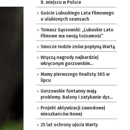
8. miejscu w Polsce
Goście Lubuskiego Lata Filmowego
o ulubionych seansach
Tomasz Gąssowski: „Lubuskie Lato
Filmowe ma swoją tożsamość”
Smocze łodzie znów popłyną Wartą
Wręczą nagrody najbardziej
wkręconym gorzowskim
rowerzystom
Mamy pierwszego finalistę SKS w
lipcu
Gorzowskie fontanny mają
problemy. Balony i zatykanie dysz
rękami niszczy delikatny
Projekt aktywizacji zawodowej
mechanizm wodotrysków
mieszkańców Iłowej
25 lat ochrony ujścia Warty