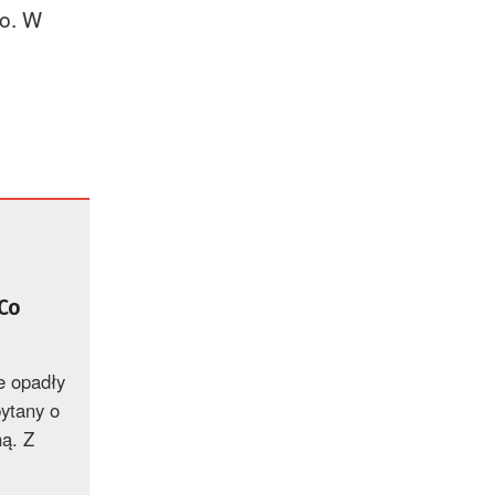
go. W
 Co
e opadły
ytany o
ą. Z