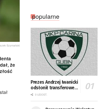
popularne
eszek Szymański
denta
dał, że
szłość
Prezes Andrzej Iwanicki
odsłonił transferowe
stał
karty Cariny Gubin
0 UDOST.