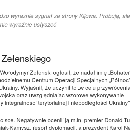
zo wyraźnie sygnał ze strony Kijowa. Próbują, ale
wnie wyraźnie usłyszeć
i Zełenskiego
Wołodymyr Zełenski ogłosił, że nadał imię „Bohate
modzielnemu Centrum Operacji Specjalnych „Północ”
Ukrainy. Wyjaśnił, że uczynił to „w celu przywróceni
 wojska oraz uwzględniając wzorowe wykonywanie
ntegralności terytorialnej i niepodległości Ukrainy”
olsce. Negatywnie ocenili ją m.in. premier Donald Tu
ak-Kamysz, resort dyplomacji, a prezydent Karol N