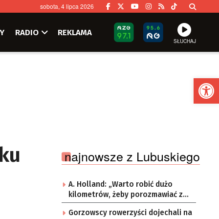
sobota, 4 lipca 2026
Y
RADIO
REKLAMA
SŁUCHAJ
Ot
oku
najnowsze z Lubuskiego
A. Holland: „Warto robić dużo
kilometrów, żeby porozmawiać z
ludźmi”
Gorzowscy rowerzyści dojechali na