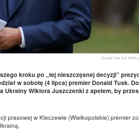
Donald Tusk Fot. PAP/L
szego kroku po „tej nieszczęsnej decyzji” prezy
iał w sobotę (4 lipca) premier Donald Tusk. Do
ta Ukrainy Wiktora Juszczenki z apelem, by prze
ncji prasowej w Kleczewie (Wielkopolskie) premier zo
Ukrainą.