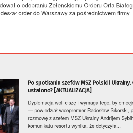
dował o odebraniu Zełenskiemu Orderu Orła Białe
odesłał order do Warszawy za pośrednictwem firmy
Po spotkaniu szefów MSZ Polski i Ukrainy.
ustalono? [AKTUALIZACJA]
Dyplomacja woli ciszę i wymaga tego, by emocj
— powiedział wicepremier Radosław Sikorski, p
rozmowę z szefem MSZ Ukrainy Andrijem Sybih
komunikatu resortu wynika, że dotyczyła...