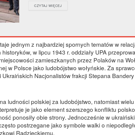
DETAILS
CZYTAJ WIĘCEJ
aje jednym z najbardziej spornych tematów w relac
 historyków, w lipcu 1943 r. oddziały UPA przeprowa
miejscowości zamieszkanych przez Polaków na Woł
lanej w Polsce jako ludobójstwo wołyńskie. Za spraw
 Ukraińskich Nacjonalistów frakcji Stepana Bandery
a ludności polskiej za ludobójstwo, natomiast wielu
nterpretuje je jako element szerszego konfliktu polsko
ność ponosiły obie strony. Jednocześnie w ukraiński
często postrzegane jako symbole walki o niepodległ
zkowi Radzieckiemu.