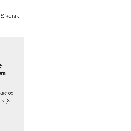
Sikorski
e
wem
kać od
ek (3