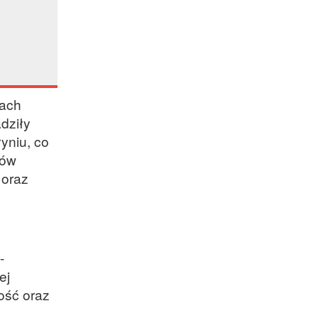
jach
dziły
yniu, co
ców
 oraz
-
ej
ość oraz