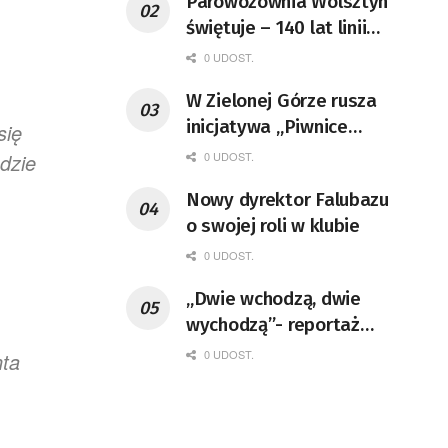
Parowozownia Wolsztyn
świętuje – 140 lat linii
kolejowej do Zbąszynia
0 UDOST.
W Zielonej Górze rusza
inicjatywa „Piwnice
się
winiarskie na lato”
0 UDOST.
dzie
Nowy dyrektor Falubazu
o swojej roli w klubie
0 UDOST.
„Dwie wchodzą, dwie
wychodzą”- reportaż
Agnieszki Dobosiewicz w
0 UDOST.
nta
niedzielę po 9.00