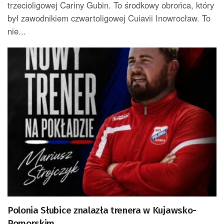
trzecioligowej Cariny Gubin. To środkowy obrońca, który
był zawodnikiem czwartoligowej Cuiavii Inowrocław. To
nie...
Polonia Słubice znalazła trenera w Kujawsko-
Pomorskim