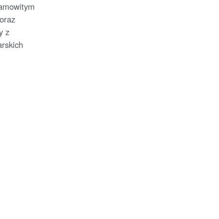
samowitym
oraz
y z
arskich