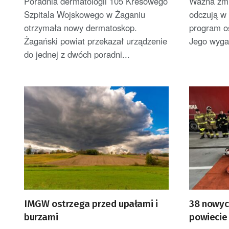
Poradnia dermatologii 105 Kresowego
Ważna zmi
Szpitala Wojskowego w Żaganiu
odczują w 
otrzymała nowy dermatoskop.
program o
Żagański powiat przekazał urządzenie
Jego wyga
do jednej z dwóch poradni...
IMGW ostrzega przed upałami i
38 nowyc
burzami
powiecie