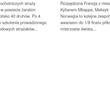
ochotniczych straży
Rozpędzona Francja z nie
 w powiecie żarskim
Kylianem Mbappe, Meksyk 
blisko 40 druhów. Po 4
Norwegia to kolejne zespoł
h szkolenia prowadzonego
awansem do 1/8 finału piłk
odowych strażaków...
mistrzostw świata...