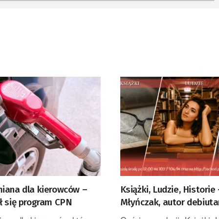
iana dla kierowców –
Książki, Ludzie, Historie
ł się program CPN
Młyńczak, autor debiuta
powieści „Wilczy bilet”