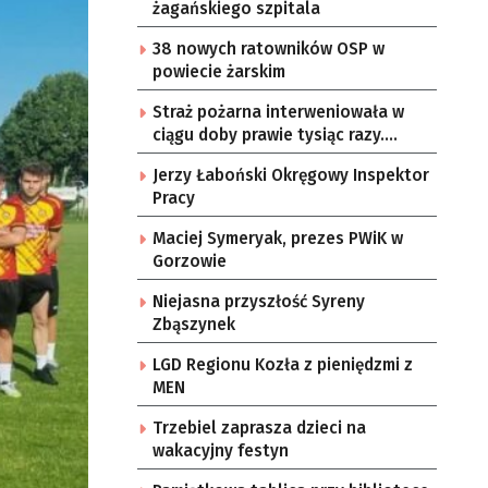
żagańskiego szpitala
38 nowych ratowników OSP w
powiecie żarskim
Straż pożarna interweniowała w
ciągu doby prawie tysiąc razy.
Zniszczenia w Osowej Sieni
Jerzy Łaboński Okręgowy Inspektor
Pracy
Maciej Symeryak, prezes PWiK w
Gorzowie
Niejasna przyszłość Syreny
Zbąszynek
LGD Regionu Kozła z pieniędzmi z
MEN
Trzebiel zaprasza dzieci na
wakacyjny festyn