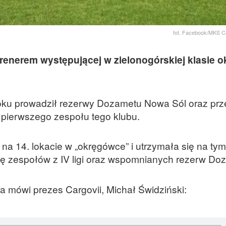
fot. Facebook/MKS C
renerem występującej w zielonogórskiej klasie 
. roku prowadził rezerwy Dozametu Nowa Sól oraz prz
pierwszego zespołu tego klubu.
na 14. lokacie w „okręgówce” i utrzymała się na tym
się zespołów z IV ligi oraz wspomnianych rezerw Do
 mówi prezes Cargovii, Michał Świdziński: