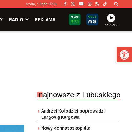
środa, 1 lipca 2026
Y
RADIO
REKLAMA
SŁUCHAJ
Ot
najnowsze z Lubuskiego
Andrzej Kołodziej poprowadzi
Cargovię Kargowa
Nowy dermatoskop dla