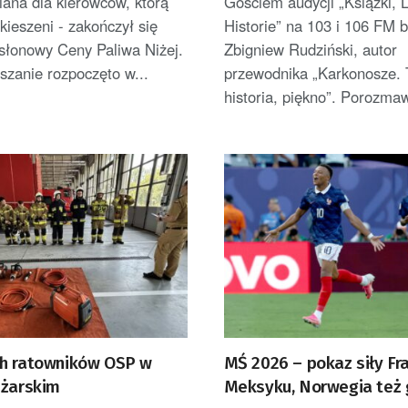
ana dla kierowców, którą
Gościem audycji „Książki, L
kieszeni - zakończył się
Historie” na 103 i 106 FM 
słonowy Ceny Paliwa Niżej.
Zbigniew Rudziński, autor
szanie rozpoczęto w...
przewodnika „Karkonosze. 
historia, piękno”. Porozma
h ratowników OSP w
MŚ 2026 – pokaz siły Fran
 żarskim
Meksyku, Norwegia też g