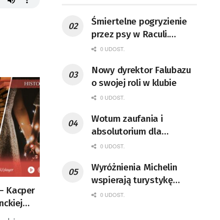
sześciu sparingów
Śmiertelne pogryzienie
przez psy w Raculi.
Właścicielowi grozi
0 UDOST.
dożywocie
Nowy dyrektor Falubazu
o swojej roli w klubie
0 UDOST.
Wotum zaufania i
absolutorium dla
prezydenta Zielonej Góry
0 UDOST.
przyjęte
Wyróżnienia Michelin
wspierają turystykę
 – Kacper
kulinarną. Gwiazdkę
0 UDOST.
nckiej
zdobyła restauracja w
Lubuskiem