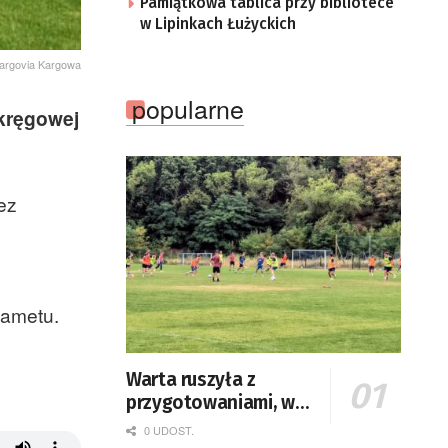
Pamiątkowa tablica przy bibliotece
w Lipinkach Łużyckich
argovia Kargowa
popularne
okręgowej
ez
zametu.
Warta ruszyła z
przygotowaniami, w
niedzielę pierwszy z
0 UDOST.