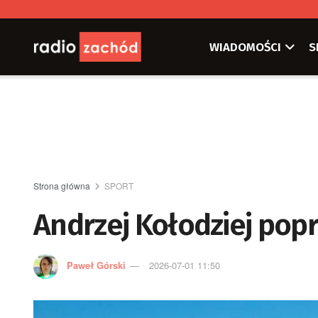
WIADOMOŚCI
S
Strona główna
SPORT
Andrzej Kołodziej pop
Paweł Górski
2026-07-01 11:50