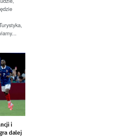
udzie,
będzie
Turystyka,
wiamy...
cji i
ra dalej