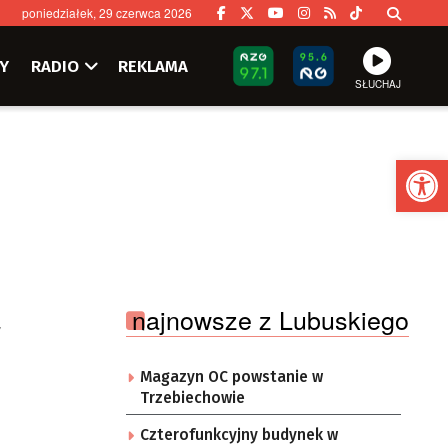
poniedziałek, 29 czerwca 2026
Y
RADIO
REKLAMA
SŁUCHAJ
Ot
a
najnowsze z Lubuskiego
Magazyn OC powstanie w
Trzebiechowie
Czterofunkcyjny budynek w