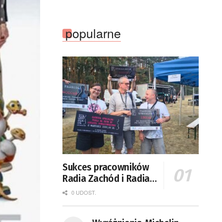
popularne
Sukces pracowników
Radia Zachód i Radia
Zielona Góra na
0 UDOST.
festiwalu
„Stachuriada”