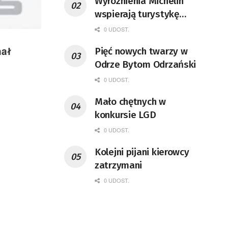
Wyróżnienia Michelin
wspierają turystykę
kulinarną. Gwiazdkę
0 UDOST.
zdobyła restauracja w
hał
Pięć nowych twarzy w
Lubuskiem
Odrze Bytom Odrzański
0 UDOST.
Mało chętnych w
konkursie LGD
0 UDOST.
Kolejni pijani kierowcy
zatrzymani
0 UDOST.