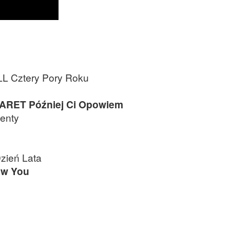
 Cztery Pory Roku
RET Później Ci Opowiem
enty
zień Lata
ew You