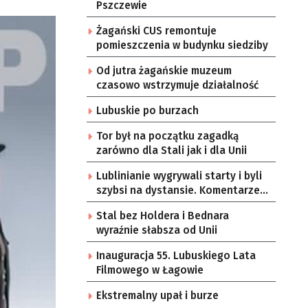
Pszczewie
Żagański CUS remontuje
pomieszczenia w budynku siedziby
Od jutra żagańskie muzeum
czasowo wstrzymuje działalność
Lubuskie po burzach
Tor był na początku zagadką
zarówno dla Stali jak i dla Unii
Lublinianie wygrywali starty i byli
szybsi na dystansie. Komentarze
po meczu Falubaz – Motor
Stal bez Holdera i Bednara
wyraźnie słabsza od Unii
Inauguracja 55. Lubuskiego Lata
Filmowego w Łagowie
Ekstremalny upał i burze