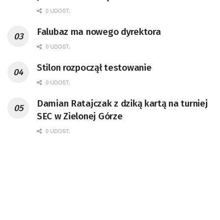
niepełnosprawnych
0 UDOST.
Falubaz ma nowego dyrektora
0 UDOST.
Stilon rozpoczął testowanie
0 UDOST.
Damian Ratajczak z dziką kartą na turniej
SEC w Zielonej Górze
0 UDOST.