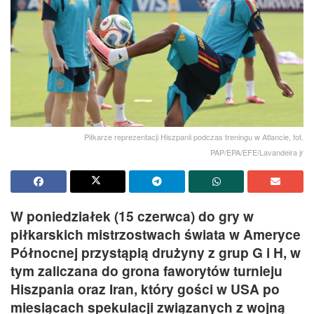
Piłkarze reprezentacji Hiszpanii podczas treningu w Atlancie, fot.
PAP/EPA/EFE/Lavandeira jr
W poniedziałek (15 czerwca) do gry w
piłkarskich mistrzostwach świata w Ameryce
Północnej przystąpią drużyny z grup G i H, w
tym zaliczana do grona faworytów turnieju
Hiszpania oraz Iran, który gości w USA po
miesiącach spekulacji związanych z wojną