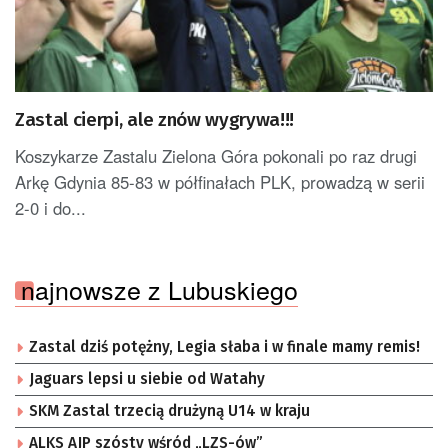
Zastal cierpi, ale znów wygrywa!!!
Koszykarze Zastalu Zielona Góra pokonali po raz drugi
Arkę Gdynia 85-83 w półfinałach PLK, prowadzą w serii
2-0 i do...
najnowsze z Lubuskiego
Zastal dziś potężny, Legia słaba i w finale mamy remis!
Jaguars lepsi u siebie od Watahy
SKM Zastal trzecią drużyną U14 w kraju
ALKS AJP szósty wśród „LZS-ów”