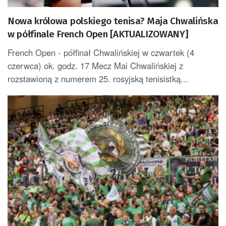
Nowa królowa polskiego tenisa? Maja Chwalińska
w półfinale French Open [AKTUALIZOWANY]
French Open - półfinał Chwalińskiej w czwartek (4
czerwca) ok. godz. 17 Mecz Mai Chwalińskiej z
rozstawioną z numerem 25. rosyjską tenisistką...