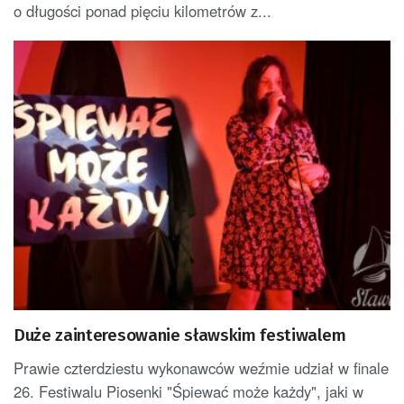
o długości ponad pięciu kilometrów z...
Duże zainteresowanie sławskim festiwalem
Prawie czterdziestu wykonawców weźmie udział w finale
26. Festiwalu Piosenki "Śpiewać może każdy", jaki w